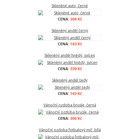
Skleněné auto, černé
CENA:
306 Kč
Skleněný anděl černý
CENA:
163 Kč
Skleněný anděl hnědý, svícen
CENA:
339 Kč
Skleněný anděl šedý
CENA:
163 Kč
Vánoční ozdoba brusle, černá
CENA:
306 Kč
Vánoční ozdoba fotbalový míč, bílá