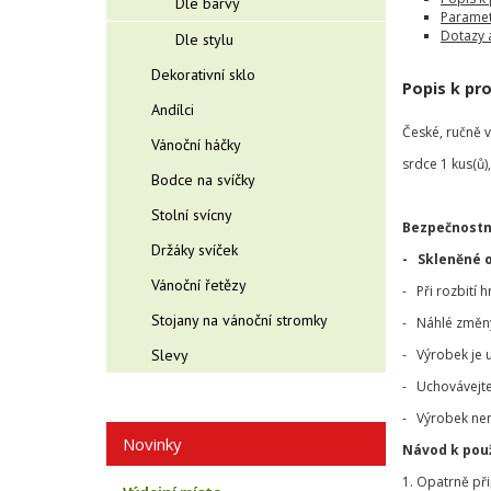
Dle barvy
Paramet
Dotazy 
Dle stylu
Dekorativní sklo
Popis k pr
Andílci
České, ručně 
Vánoční háčky
srdce 1 kus(ů)
Bodce na svíčky
Stolní svícny
Bezpečnostn
Držáky svíček
- Skleněné 
Vánoční řetězy
- Při rozbití 
Stojany na vánoční stromky
- Náhlé změny 
Slevy
- Výrobek je 
- Uchovávejte
- Výrobek nen
Novinky
Návod k použ
1. Opatrně př