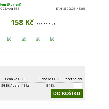
dem (5 balení)
0 25/vzor 556
EAN:
8590802148366
158 Kč
/ balení 1 ks
Cena vč. DPH
Cena bez DPH
Počet balení
158 Kč / balení 1 ks
131 Kč