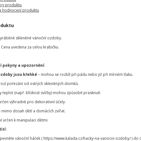
ry produktu
a hodnocení produktu
oduktu
vyráběné skleněné vánoční ozdoby.
, Cena uvedena za celou krabičku.
í pokyny a upozornění:
ozdoby jsou křehké
– mohou se rozbít při pádu nebo již při mírném tlaku.
hrozí pořezání od ostrých skleněných úlomků.
teplot (např. blízkost svíčky) mohou způsobit prasknutí.
určen výhradně pro dekorativní účely.
 mimo dosah dětí a domácích zvířat.
í určen k manipulaci dětmi.
ití:
ipevněte vánoční háček ( https://www.kalada.cz/hacky-na-vanocni-ozdoby/ ) d