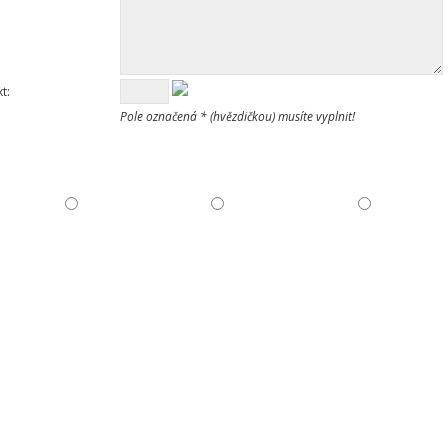
t:
Pole označená * (hvězdičkou) musíte vyplnit!