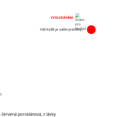
na adventní
h výrobců.
Váš košík je zatím prázdný...
ce
 červená porcelánová, z lásky