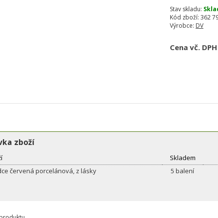
Stav skladu:
Skla
Kód zboží:
362 79
Výrobce:
DV
Cena vč. DPH
ka zboží
í
Skladem
dce červená porcelánová, z lásky
5 balení
 produktu