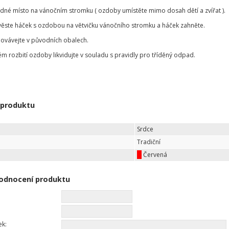
odné místo na vánočním stromku ( ozdoby umístěte mimo dosah dětí a zvířat ).
věste háček s ozdobou na větvičku vánočního stromku a háček zahněte.
ovávejte v původních obalech.
ém rozbití ozdoby likvidujte v souladu s pravidly pro tříděný odpad.
 produktu
Srdce
Tradiční
Červená
odnocení produktu
ek: