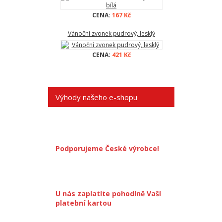
CENA:
167 Kč
Vánoční zvonek pudrový, lesklý
CENA:
421 Kč
Výhody našeho e-shopu
Podporujeme České výrobce!
U nás zaplatíte pohodlně Vaší
platební kartou