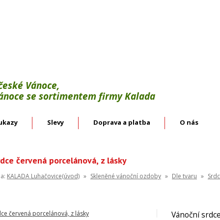
Výroba:
vánoční háčky, svícínky, řetězy, bodce 
věnce.
Velkoobchod:
skleněné vánoční ozdoby českýc
 české Vánoce,
Vánoce se sortimentem firmy Kalada
ukazy
Slevy
Doprava a platba
O nás
dce červená porcelánová, z lásky
na:
KALADA Luhačovice(úvod)
»
Skleněné vánoční ozdoby
»
Dle tvaru
»
Srd
Vánoční srdce