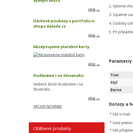
Výdejní místo
2. Vyberte vh
více →
3. Opatrně za
Dárkové poukazy v portfoliu e-
4. Ozdoby uch
shopu Kalada.cz
5. Při případn
více →
Akceptujeme platební karty
Parametry
více →
Tvar
Dodáváme i na Slovensko
Styl
Veškeré zboží dodáváme i na
Slovensko.
Barva
více →
Dotazy a h
ARCHIV NOVINEK
*
Váš e-mail:
*
Vaše jméno:
Oblíbené produkty
*
Váš příspěv