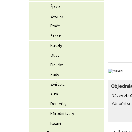
Špice
Zvonky
Ptáčci
Srdce
Rakety
Olivy
Figurky
Sady
Zvířátka
Objednáv
Auta
Název zbož
Vánoční sr
Domečky
Přírodní tvary
Různé
Popis k