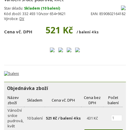
Stav skladu:
Skladem (10 balení)
Kód zboží:
332 493 10/vzor 654+9621
EAN:
8590802164182
Výrobce:
DV
521 Kč
Cena vč. DPH
/ balení 4 ks
Objednávka zboží
Název
Cena bez
Počet
Skladem
Cena vč. DPH
zboží
DPH
balení
Vánoční
srdce
10 balení
521 Kč / balení 4 ks
431 Kč
pudrová,
květ