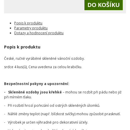
Popis k produktu
Parametry produktu
Dotazy a hodnocení produktu
Popis k produktu
České, ručně vyráběné skleněné vánoční ozdoby.
srdce 4 kus(ů), Cena uvedena za celou krabičku.
Bezpečnostní pokyny a upozornění:
- Skleněné ozdoby jsou křehké
– mohou se rozbít při pádu nebo již
při mírném tlaku.
- Při rozbití hrozí pořezání od ostrých skleněných úlomků.
- Náhlé změny teplot (např. blízkost svíčky) mohou způsobit prasknutí.
- Výrobek je určen výhradně pro dekorativní účely.