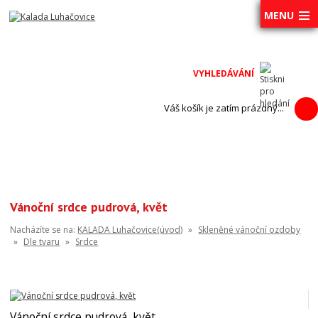
MENU
Váš košík je zatím prázdný...
Vánoční srdce pudrová, květ
Nacházíte se na:
KALADA Luhačovice(úvod)
»
Skleněné vánoční ozdoby
»
Dle tvaru
»
Srdce
Vánoční srdce pudrová, květ