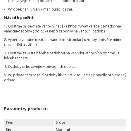
- Uchovávejte mimo dosah dětí a domácích zvířat.
- Výrobek není určen k manipulaci dětmi.
Návod k použití:
1. Opatrně připevněte vánoční háček ( https://www.kalada.cz/hacky-na-
vanocni-ozdoby/ ) do očka nebo záponky na vánoční ozdobě
2. Vyberte vhodné místo na vánočním stromku ( ozdoby umístěte mimo
dosah dětí a zvířat ).
3. Opatrně zavěste háček s ozdobou na větvičku vánočního stromku a
háček zahněte.
4. Ozdoby uchovávejte v původních obalech.
5. Při případném rozbití ozdoby likvidujte v souladu s pravidly pro tříděný
odpad.
Parametry produktu
Tvar
Srdce
Styl
Moderní