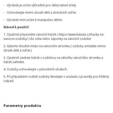
- Výrobek je určen výhradně pro dekorativní účely.
- Uchovávejte mimo dosah dětí a domácích zvířat.
- Výrobek není určen k manipulaci dětmi.
Návod k použití:
1. Opatrně připevněte vánoční háček ( https://www.kalada.cz/hacky-na-
vanocni-ozdoby/ ) do očka nebo záponky na vánoční ozdobě
2. Vyberte vhodné místo na vánočním stromku ( ozdoby umístěte mimo
dosah dětí a zvířat ).
3. Opatrně zavěste háček s ozdobou na větvičku vánočního stromku a
háček zahněte.
4. Ozdoby uchovávejte v původních obalech.
5. Při případném rozbití ozdoby likvidujte v souladu s pravidly pro tříděný
odpad.
Parametry produktu