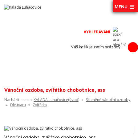
MENU
Váš košík je zatím prázdný...
Vánoční ozdoba, zvířátko chobotnice, ass
Nacházíte se na:
KALADA Luhačovice(úvod)
»
Skleněné vánoční ozdoby
»
Dle tvaru
»
Zvířátka
Vánoční ozdoba, zvířátko chobotnice, ass