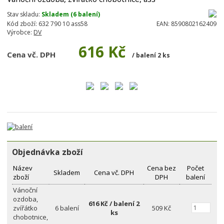
Stav skladu:
Skladem (6 balení)
Kód zboží:
632 790 10 ass58
EAN:
8590802162409
Výrobce:
DV
616 Kč
Cena vč. DPH
/ balení 2 ks
Objednávka zboží
Název
Cena bez
Počet
Skladem
Cena vč. DPH
zboží
DPH
balení
Vánoční
ozdoba,
616 Kč / balení 2
zvířátko
6 balení
509 Kč
ks
chobotnice,