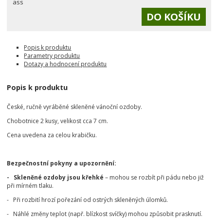
ass
Popis k produktu
Parametry produktu
Dotazy a hodnocení produktu
Popis k produktu
České, ručně vyráběné skleněné vánoční ozdoby.
Chobotnice 2 kusy, velikost cca 7 cm.
Cena uvedena za celou krabičku.
Bezpečnostní pokyny a upozornění:
- Skleněné ozdoby jsou křehké
– mohou se rozbít při pádu nebo již
při mírném tlaku.
- Při rozbití hrozí pořezání od ostrých skleněných úlomků.
- Náhlé změny teplot (např. blízkost svíčky) mohou způsobit prasknutí.