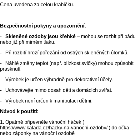
Cena uvedena za celou krabičku.
Bezpečnostní pokyny a upozornění:
- Skleněné ozdoby jsou křehké
– mohou se rozbít při pádu
nebo již při mírném tlaku.
- Při rozbití hrozí pořezání od ostrých skleněných úlomků.
- Náhlé změny teplot (např. blízkost svíčky) mohou způsobit
prasknutí.
- Výrobek je určen výhradně pro dekorativní účely.
- Uchovávejte mimo dosah dětí a domácích zvířat.
- Výrobek není určen k manipulaci dětmi.
Návod k použití:
1. Opatrně připevněte vánoční háček (
https://www.kalada.cz/hacky-na-vanocni-ozdoby/ ) do očka
nebo záponky na vánoční ozdobě