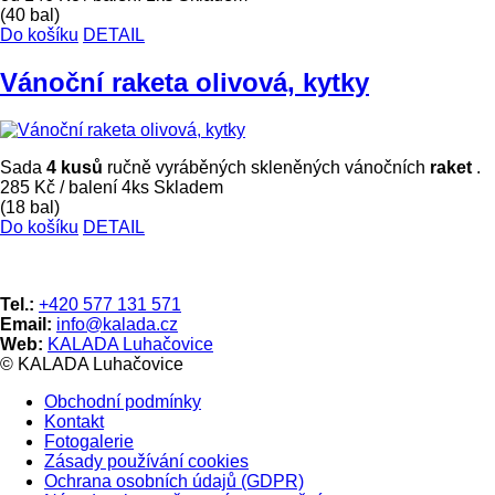
(40 bal)
Do košíku
DETAIL
Vánoční raketa olivová, kytky
Sada
4 kusů
ručně vyráběných skleněných vánočních
raket
.
285 Kč
/ balení 4ks
Skladem
(18 bal)
Do košíku
DETAIL
Tel.:
+420 577 131 571
Email:
info@kalada.cz
Web:
KALADA Luhačovice
© KALADA Luhačovice
Obchodní podmínky
Kontakt
Fotogalerie
Zásady používání cookies
Ochrana osobních údajů (GDPR)