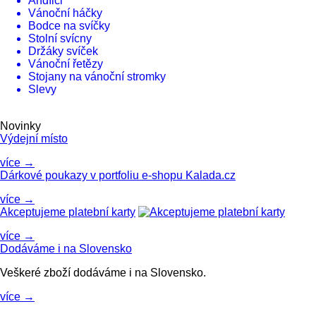
Andílci
Vánoční háčky
Bodce na svíčky
Stolní svícny
Držáky svíček
Vánoční řetězy
Stojany na vánoční stromky
Slevy
Novinky
Výdejní místo
více →
Dárkové poukazy v portfoliu e-shopu Kalada.cz
více →
Akceptujeme platební karty
více →
Dodáváme i na Slovensko
Veškeré zboží dodáváme i na Slovensko.
více →