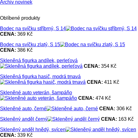
Archiv novinek
Oblíbené produkty
Bodec na svíčku stříbrný, S 14
CENA:
369 Kč
Bodec na svíčku zlatý, S 15
CENA:
386 Kč
Skleněná figurka andílek, perleťová
CENA:
354 Kč
Skleněná figurka hasič, modrá tmavá
CENA:
411 Kč
Skleněné auto veterán, šampáňo
CENA:
474 Kč
Skleněné auto, černé
CENA:
306 Kč
Skleněný anděl černý
CENA:
163 Kč
Skleněný anděl hnědý, svícen
CENA:
339 Kč