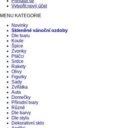
Přihlásit se
Vytvořit nový účet
MENU KATEGORIE
Novinky
Skleněné vánoční ozdoby
Dle tvaru
Koule
Špice
Zvonky
Ptáčci
Srdce
Rakety
Olivy
Figurky
Sady
Zvířátka
Auta
Domečky
Přírodní tvary
Různé
Dle barvy
Dle stylu
Dekorativní sklo