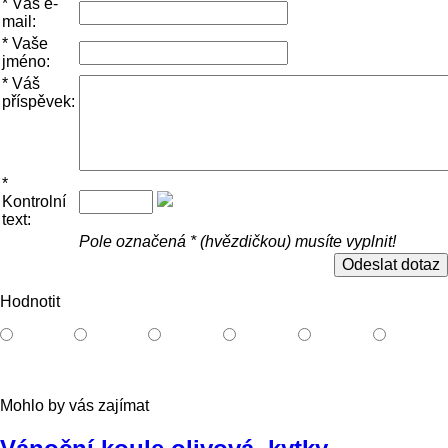
*
Váš e-
mail:
*
Vaše
jméno:
*
Váš
příspěvek:
*
Kontrolní
text:
Pole označená * (hvězdičkou) musíte vyplnit!
Hodnotit
Mohlo by vás zajímat