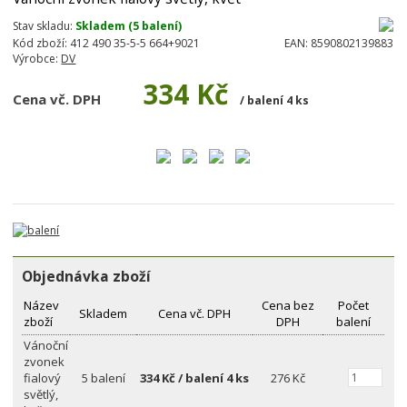
Stav skladu:
Skladem (5 balení)
Kód zboží:
412 490 35-5-5 664+9021
EAN:
8590802139883
Výrobce:
DV
334 Kč
Cena vč. DPH
/ balení 4 ks
Objednávka zboží
Název
Cena bez
Počet
Skladem
Cena vč. DPH
zboží
DPH
balení
Vánoční
zvonek
fialový
5 balení
334 Kč / balení 4 ks
276 Kč
světlý,