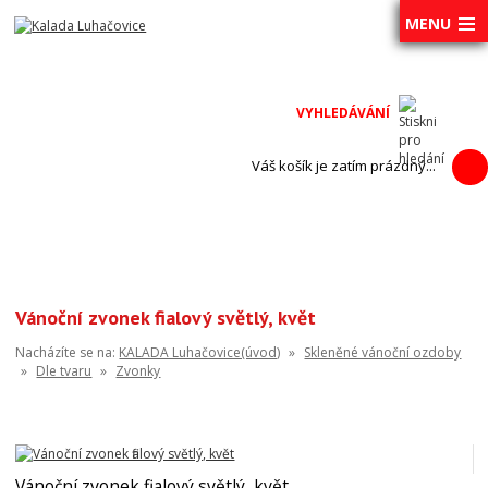
MENU
Váš košík je zatím prázdný...
Vánoční zvonek fialový světlý, květ
Nacházíte se na:
KALADA Luhačovice(úvod)
»
Skleněné vánoční ozdoby
»
Dle tvaru
»
Zvonky
Vánoční zvonek fialový světlý, květ