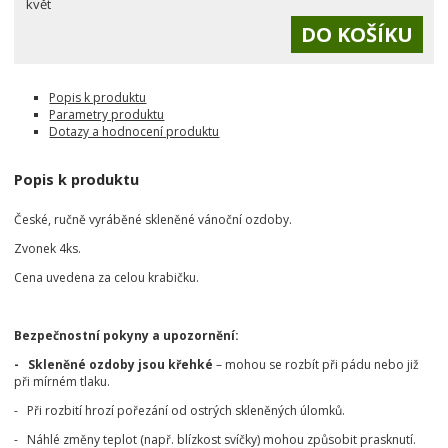
květ
Popis k produktu
Parametry produktu
Dotazy a hodnocení produktu
Popis k produktu
České, ručně vyráběné skleněné vánoční ozdoby.
Zvonek 4ks.
Cena uvedena za celou krabičku.
Bezpečnostní pokyny a upozornění:
- Skleněné ozdoby jsou křehké
– mohou se rozbít při pádu nebo již
při mírném tlaku.
- Při rozbití hrozí pořezání od ostrých skleněných úlomků.
- Náhlé změny teplot (např. blízkost svíčky) mohou způsobit prasknutí.