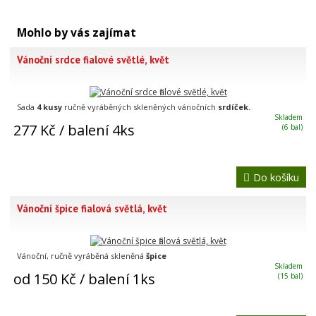
Mohlo by vás zajímat
Vánoční srdce fialové světlé, květ
Sada
4 kusy
ručně vyráběných skleněných vánočních
srdíček.
Skladem
277 Kč
/ balení 4ks
(6 bal)
Do košíku
Vánoční špice fialová světlá, květ
Vánoční, ručně vyráběná skleněná
špice
Skladem
od 150 Kč
/ balení 1ks
(15 bal)