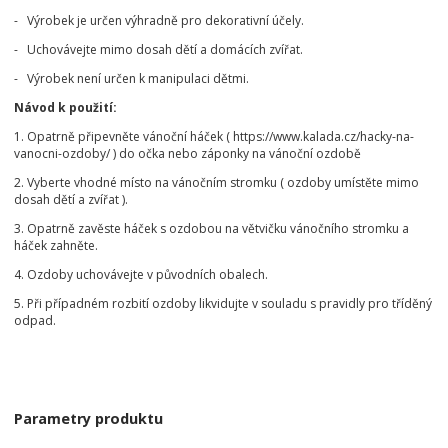
- Výrobek je určen výhradně pro dekorativní účely.
- Uchovávejte mimo dosah dětí a domácích zvířat.
- Výrobek není určen k manipulaci dětmi.
Návod k použití:
1. Opatrně připevněte vánoční háček ( https://www.kalada.cz/hacky-na-
vanocni-ozdoby/ ) do očka nebo záponky na vánoční ozdobě
2. Vyberte vhodné místo na vánočním stromku ( ozdoby umístěte mimo
dosah dětí a zvířat ).
3. Opatrně zavěste háček s ozdobou na větvičku vánočního stromku a
háček zahněte.
4. Ozdoby uchovávejte v původních obalech.
5. Při případném rozbití ozdoby likvidujte v souladu s pravidly pro tříděný
odpad.
Parametry produktu