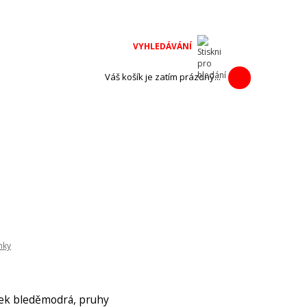
na adventní
h výrobců.
Váš košík je zatím prázdný...
nky
ek bleděmodrá, pruhy