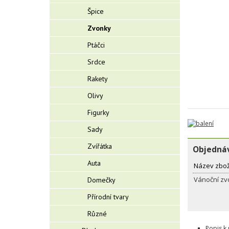
Špice
Zvonky
Ptáčci
Srdce
Rakety
Olivy
Figurky
Sady
Zvířátka
Objednáv
Auta
Název zbož
Vánoční zv
Domečky
Přírodní tvary
Různé
Popis k