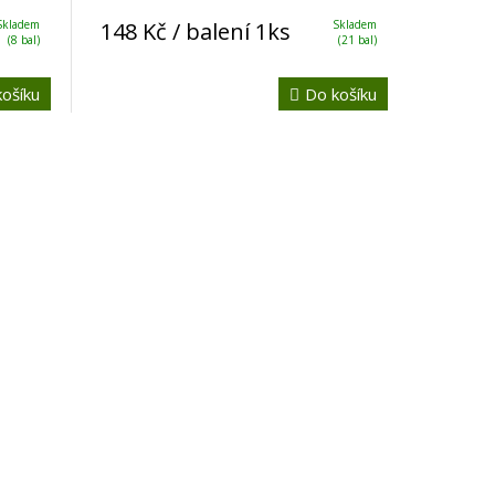
Skladem
148 Kč
/ balení 1ks
Skladem
(8 bal)
(21 bal)
ošíku
Do košíku