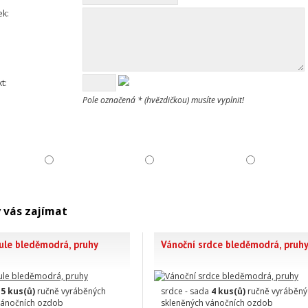
ek:
t:
Pole označená * (hvězdičkou) musíte vyplnit!
 vás zajímat
ule bleděmodrá, pruhy
Vánoční srdce bleděmodrá, pruh
a
5 kus(ů)
ručně vyráběných
srdce - sada
4 kus(ů)
ručně vyráběný
vánočních ozdob
skleněných vánočních ozdob