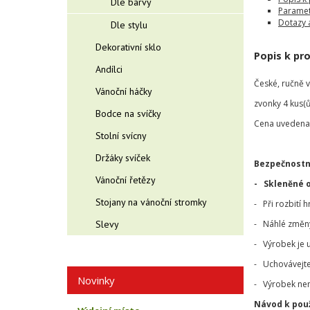
Dle barvy
Paramet
Dotazy 
Dle stylu
Dekorativní sklo
Popis k pr
Andílci
České, ručně 
Vánoční háčky
zvonky 4 kus(ů)
Bodce na svíčky
Cena uvedena 
Stolní svícny
Držáky svíček
Bezpečnostn
Vánoční řetězy
- Skleněné 
Stojany na vánoční stromky
- Při rozbití 
Slevy
- Náhlé změny 
- Výrobek je 
- Uchovávejte
Novinky
- Výrobek nen
Návod k použ