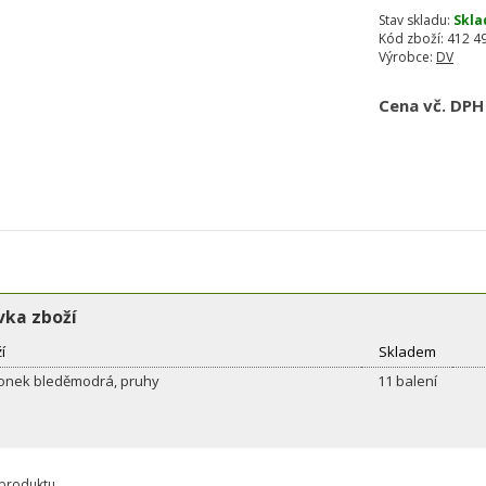
Stav skladu:
Skla
Kód zboží:
412 4
Výrobce:
DV
Cena vč. DPH
ka zboží
í
Skladem
onek bleděmodrá, pruhy
11 balení
 produktu