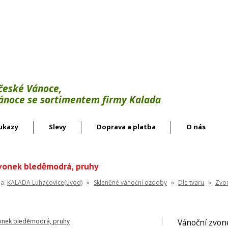
Výroba:
vánoční háčky, svícínky, řetězy, bodce 
věnce.
Velkoobchod:
skleněné vánoční ozdoby českýc
 české Vánoce,
Vánoce se sortimentem firmy Kalada
ukazy
Slevy
Doprava a platba
O nás
vonek bleděmodrá, pruhy
na:
KALADA Luhačovice(úvod)
»
Skleněné vánoční ozdoby
»
Dle tvaru
»
Zvo
Vánoční zvon