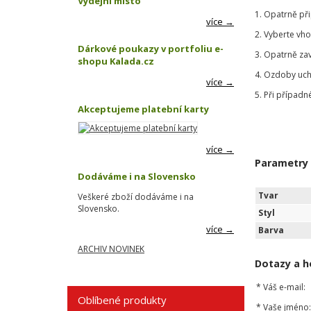
Výdejní místo
1. Opatrně př
více →
2. Vyberte vh
Dárkové poukazy v portfoliu e-
3. Opatrně za
shopu Kalada.cz
4. Ozdoby uch
více →
5. Při případn
Akceptujeme platební karty
více →
Parametry
Dodáváme i na Slovensko
Tvar
Veškeré zboží dodáváme i na
Slovensko.
Styl
více →
Barva
ARCHIV NOVINEK
Dotazy a h
*
Váš e-mail:
Oblíbené produkty
*
Vaše jméno: