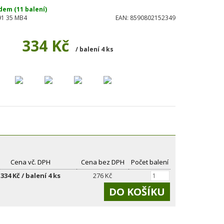
dem (11 balení)
91 35 MB4
EAN:
8590802152349
334 Kč
/ balení 4 ks
Cena vč. DPH
Cena bez DPH
Počet balení
334 Kč / balení 4 ks
276 Kč