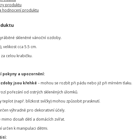
ry produktu
a hodnocení produktu
oduktu
vyráběné skleněné vánoční ozdoby.
, velikost cca 5.5 cm.
za celou krabičku.
í pokyny a upozornění:
ozdoby jsou křehké
– mohou se rozbít při pádu nebo již při mírném tlaku.
hrozí pořezání od ostrých skleněných úlomků.
teplot (např. blízkost svíčky) mohou způsobit prasknutí.
určen výhradně pro dekorativní účely.
 mimo dosah dětí a domácích zvířat.
í určen k manipulaci dětmi.
ití: