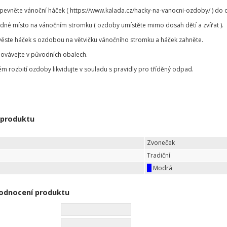
ipevněte vánoční háček ( https://www.kalada.cz/hacky-na-vanocni-ozdoby/ ) d
odné místo na vánočním stromku ( ozdoby umístěte mimo dosah dětí a zvířat ).
věste háček s ozdobou na větvičku vánočního stromku a háček zahněte.
ovávejte v původních obalech.
ém rozbití ozdoby likvidujte v souladu s pravidly pro tříděný odpad.
 produktu
Zvoneček
Tradiční
Modrá
odnocení produktu