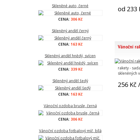
Skleněné auto, černé
od 233 
CENA:
306 Kč
Skleněný anděl černý
CENA:
163 Kč
Vánoční ra
Skleněný anděl hnědý, svícen
rakety - sad
CENA:
339 Kč
skleněných 
Skleněný anděl šedý
256 Kč
/
CENA:
163 Kč
Vánoční ozdoba brusle, černá
CENA:
306 Kč
Vánoční ozdoba fotbalový míč, bílá