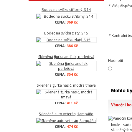
*
Váš příspěv
Bodec na svíčku stříbrný, S 14
CENA:
369 Kč
Bodec na svíčku zlatý, S 15
*
Kontrolní tex
CENA:
386 Kč
Skleněná figurka andílek, perleťová
Hodnotit
CENA:
354 Kč
Skleněná figurka hasič, modrá tmavá
Mohlo by
CENA:
411 Kč
Vánoční ko
Skleněné auto veterán, šampáňo
koule - sad
CENA:
474 Kč
skleněných 