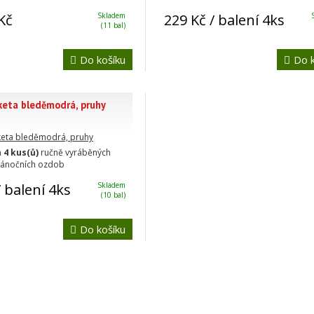
Kč
Skladem
229 Kč
/ balení 4ks
(11 bal)
Do košíku
Do k
keta bleděmodrá, pruhy
a
4 kus(ů)
ručně vyráběných
vánočních ozdob
 balení 4ks
Skladem
(10 bal)
Do košíku