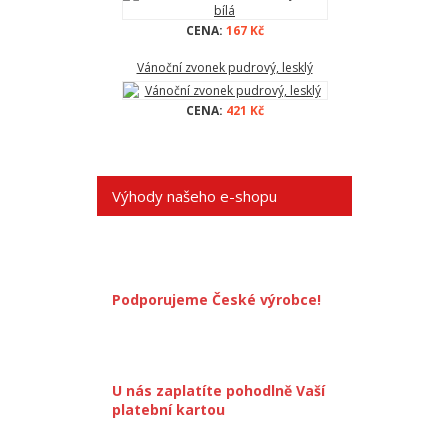
CENA:
167 Kč
Vánoční zvonek pudrový, lesklý
CENA:
421 Kč
Výhody našeho e-shopu
Podporujeme České výrobce!
U nás zaplatíte pohodlně Vaší
platební kartou