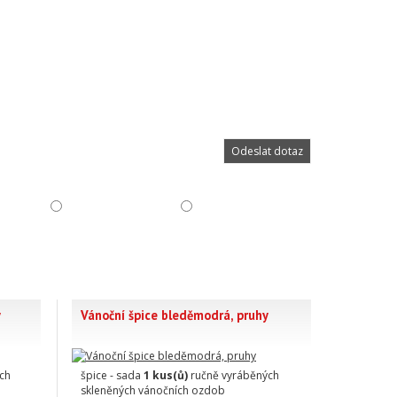
y
Vánoční špice bleděmodrá, pruhy
ch
špice - sada
1 kus(ů)
ručně vyráběných
skleněných vánočních ozdob