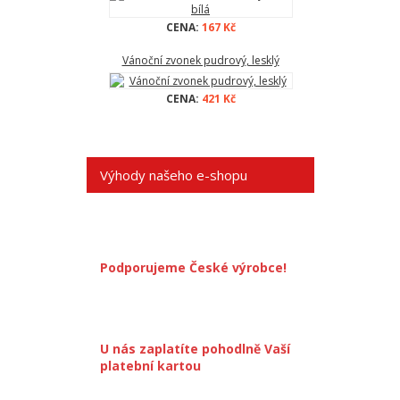
CENA:
167 Kč
Vánoční zvonek pudrový, lesklý
CENA:
421 Kč
Výhody našeho e-shopu
Podporujeme České výrobce!
U nás zaplatíte pohodlně Vaší
platební kartou