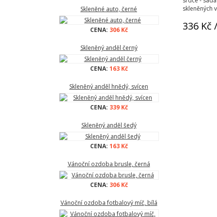
srdce - sad
skleněných 
Skleněné auto, černé
336 Kč
/
CENA:
306 Kč
Skleněný anděl černý
CENA:
163 Kč
Skleněný anděl hnědý, svícen
CENA:
339 Kč
Skleněný anděl šedý
CENA:
163 Kč
Vánoční ozdoba brusle, černá
CENA:
306 Kč
Vánoční ozdoba fotbalový míč, bílá