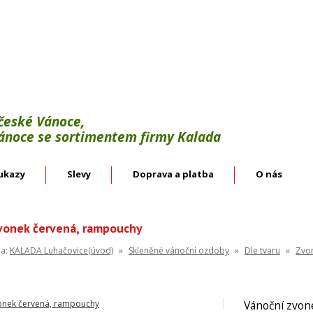
Výroba:
vánoční háčky, svícínky, řetězy, bodce 
věnce.
Velkoobchod:
skleněné vánoční ozdoby českýc
 české Vánoce,
Vánoce se sortimentem firmy Kalada
ukazy
Slevy
Doprava a platba
O nás
vonek červená, rampouchy
na:
KALADA Luhačovice(úvod)
»
Skleněné vánoční ozdoby
»
Dle tvaru
»
Zvo
Vánoční zvon