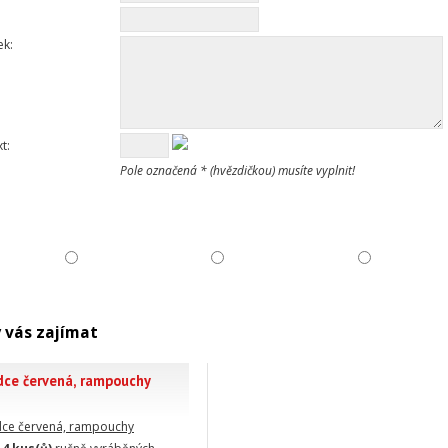
ek:
t:
Pole označená * (hvězdičkou) musíte vyplnit!
 vás zajímat
dce červená, rampouchy