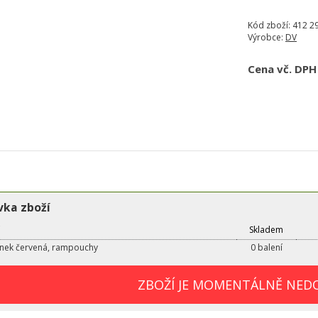
Kód zboží:
412 2
Výrobce:
DV
Cena vč. DPH
ka zboží
Skladem
nek červená, rampouchy
0 balení
ZBOŽÍ JE MOMENTÁLNĚ NED