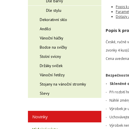
Dle barvy
Popis k
Dle stylu
Paramet
Dotazy 
Dekorativní sklo
Andílci
Popis k pr
Vánoční háčky
České, ručně 
Bodce na svíčky
zvonky 4 kus(ů)
Stolní svícny
Cena uvedena 
Držáky svíček
Vánoční řetězy
Bezpečnostn
- Skleněné 
Stojany na vánoční stromky
- Při rozbití 
Slevy
- Náhlé změny 
- Výrobek je 
Novinky
- Uchovávejte
- Výrobek nen