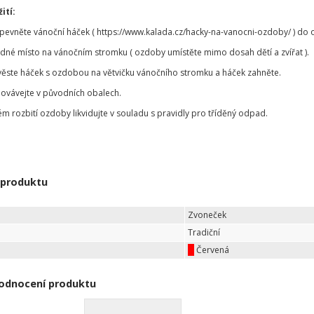
ití:
ipevněte vánoční háček ( https://www.kalada.cz/hacky-na-vanocni-ozdoby/ ) d
odné místo na vánočním stromku ( ozdoby umístěte mimo dosah dětí a zvířat ).
věste háček s ozdobou na větvičku vánočního stromku a háček zahněte.
ovávejte v původních obalech.
ém rozbití ozdoby likvidujte v souladu s pravidly pro tříděný odpad.
 produktu
Zvoneček
Tradiční
Červená
odnocení produktu