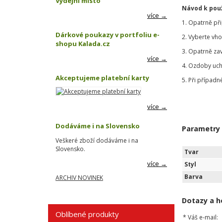
Výdejní místo
Návod k použ
více →
1. Opatrně př
Dárkové poukazy v portfoliu e-
2. Vyberte vh
shopu Kalada.cz
3. Opatrně za
více →
4. Ozdoby uch
Akceptujeme platební karty
5. Při případn
více →
Dodáváme i na Slovensko
Parametry
Veškeré zboží dodáváme i na
Slovensko.
Tvar
více →
Styl
Barva
ARCHIV NOVINEK
Dotazy a h
Oblíbené produkty
*
Váš e-mail: