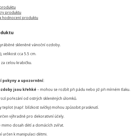
 produktu
ry produktu
a hodnocení produktu
oduktu
vyráběné skleněné vánoční ozdoby.
, velikost cca 5.5 cm.
za celou krabičku.
í pokyny a upozornění:
ozdoby jsou křehké
– mohou se rozbít při pádu nebo již při mírném tlaku.
hrozí pořezání od ostrých skleněných úlomků.
teplot (např. blízkost svíčky) mohou způsobit prasknutí.
určen výhradně pro dekorativní účely.
 mimo dosah dětí a domácích zvířat.
í určen k manipulaci dětmi.