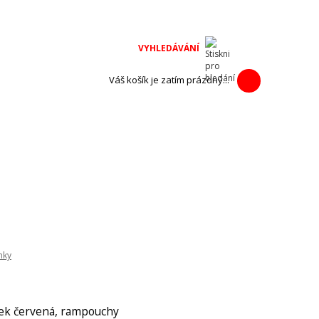
na adventní
h výrobců.
Váš košík je zatím prázdný...
nky
ek červená, rampouchy