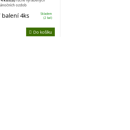
a
4 kus(ů)
ručně vyráběných
vánočních ozdob
 balení 4ks
Skladem
(2 bal)
Do košíku