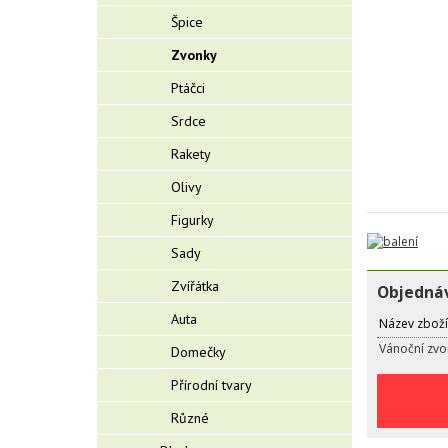
Špice
Zvonky
Ptáčci
Srdce
Rakety
Olivy
Figurky
Sady
Zvířátka
Objednáv
Auta
Název zboží
Vánoční zvo
Domečky
Přírodní tvary
Různé