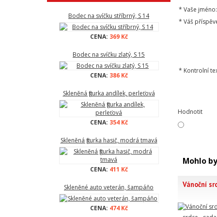
*
Vaše jméno:
Bodec na svíčku stříbrný, S 14
*
Váš příspěv
CENA:
369 Kč
Bodec na svíčku zlatý, S 15
*
Kontrolní tex
CENA:
386 Kč
Skleněná figurka andílek, perleťová
Hodnotit
CENA:
354 Kč
Skleněná figurka hasič, modrá tmavá
Mohlo by
CENA:
411 Kč
Vánoční sr
Skleněné auto veterán, šampáňo
CENA:
474 Kč