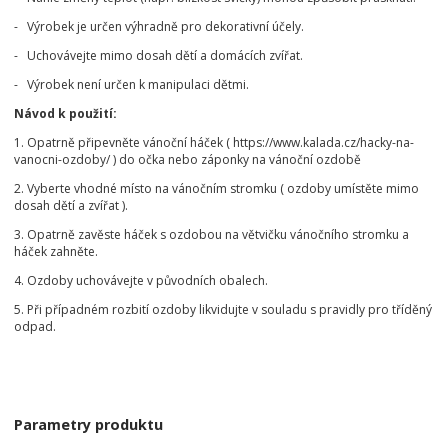
- Výrobek je určen výhradně pro dekorativní účely.
- Uchovávejte mimo dosah dětí a domácích zvířat.
- Výrobek není určen k manipulaci dětmi.
Návod k použití:
1. Opatrně připevněte vánoční háček ( https://www.kalada.cz/hacky-na-
vanocni-ozdoby/ ) do očka nebo záponky na vánoční ozdobě
2. Vyberte vhodné místo na vánočním stromku ( ozdoby umístěte mimo
dosah dětí a zvířat ).
3. Opatrně zavěste háček s ozdobou na větvičku vánočního stromku a
háček zahněte.
4. Ozdoby uchovávejte v původních obalech.
5. Při případném rozbití ozdoby likvidujte v souladu s pravidly pro tříděný
odpad.
Parametry produktu