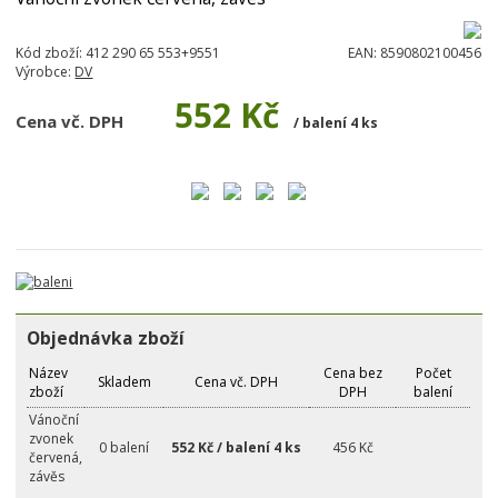
Kód zboží:
412 290 65 553+9551
EAN:
8590802100456
Výrobce:
DV
552 Kč
Cena vč. DPH
/ balení 4 ks
Objednávka zboží
Název
Cena bez
Počet
Skladem
Cena vč. DPH
zboží
DPH
balení
Vánoční
zvonek
0 balení
552 Kč / balení 4 ks
456 Kč
červená,
závěs