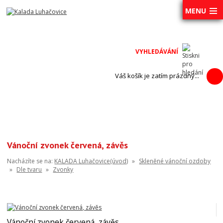
MENU
Váš košík je zatím prázdný...
Vánoční zvonek červená, závěs
Nacházíte se na:
KALADA Luhačovice(úvod)
»
Skleněné vánoční ozdoby
»
Dle tvaru
»
Zvonky
Vánoční zvonek červená, závěs