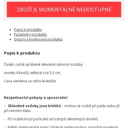
ZBOŽÍ JE MOMENTÁLNĚ NEDOSTUPNÉ
Popis k produktu
Parametry produktu
Dotazy a hodnocení produktu
Popis k produktu
České, ručně vyráběné skleněné vánoční ozdoby.
zvonky 4 kus(ů), velikost cca 5.5 cm.
Cena uvedena za celou krabičku.
Bezpečnostní pokyny a upozornění:
- Skleněné ozdoby jsou křehké
– mohou se rozbít při pádu nebo již
při mírném tlaku.
- Při rozbití hrozí pořezání od ostrých skleněných úlomků.
- Náhlé změny teplot (např. blízkost svíčky) mohou způsobit prasknutí.