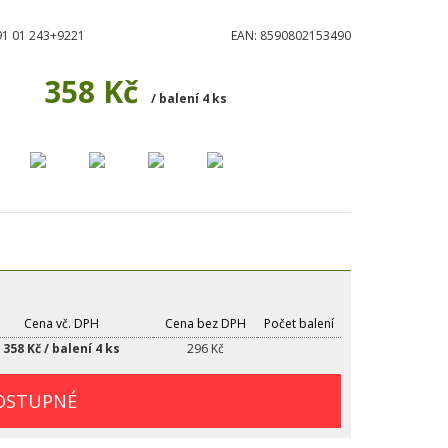
91 01 243+9221
EAN:
8590802153490
358 Kč
/ balení 4 ks
Cena vč. DPH
Cena bez DPH
Počet balení
358 Kč / balení 4 ks
296 Kč
OSTUPNÉ