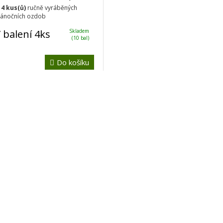
a
4 kus(ů)
ručně vyráběných
vánočních ozdob
 balení 4ks
Skladem
(10 bal)
Do košíku