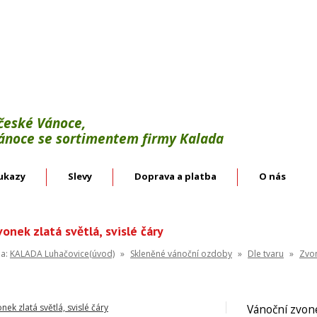
Výroba:
vánoční háčky, svícínky, řetězy, bodce 
věnce.
Velkoobchod:
skleněné vánoční ozdoby českýc
 české Vánoce,
Vánoce se sortimentem firmy Kalada
ukazy
Slevy
Doprava a platba
O nás
onek zlatá světlá, svislé čáry
na:
KALADA Luhačovice(úvod)
»
Skleněné vánoční ozdoby
»
Dle tvaru
»
Zvo
Vánoční zvonek