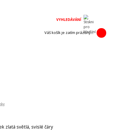
na adventní
h výrobců.
Váš košík je zatím prázdný...
nky
 zlatá světlá, svislé čáry