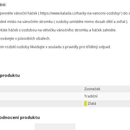
ití:
ipevněte vánoční háček ( https://www.kalada.cz/hacky-na-vanocni-ozdoby/ ) d
odné místo na vánočním stromku ( ozdoby umístěte mimo dosah dětí a zvířat ).
věste háček s ozdobou na větvičku vánočního stromku a háček zahněte.
ovávejte v původních obalech.
ém rozbití ozdoby likvidujte v souladu s pravidly pro tříděný odpad.
 produktu
Zvoneček
Tradiční
Zlatá
odnocení produktu