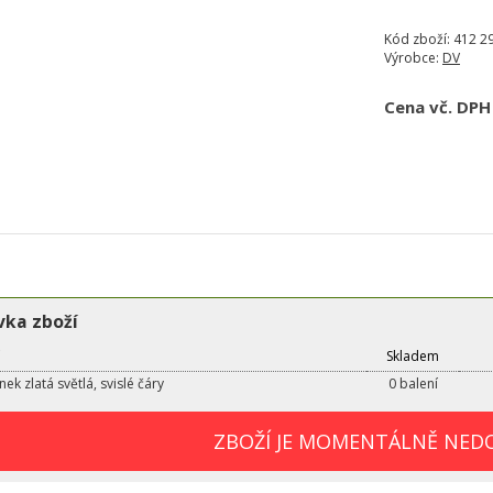
Kód zboží:
412 2
Výrobce:
DV
Cena vč. DPH
ka zboží
Skladem
ek zlatá světlá, svislé čáry
0 balení
ZBOŽÍ JE MOMENTÁLNĚ NED