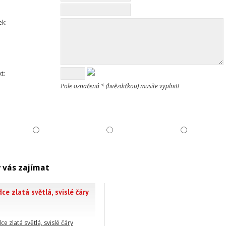
ek:
t:
Pole označená * (hvězdičkou) musíte vyplnit!
 vás zajímat
ce zlatá světlá, svislé čáry