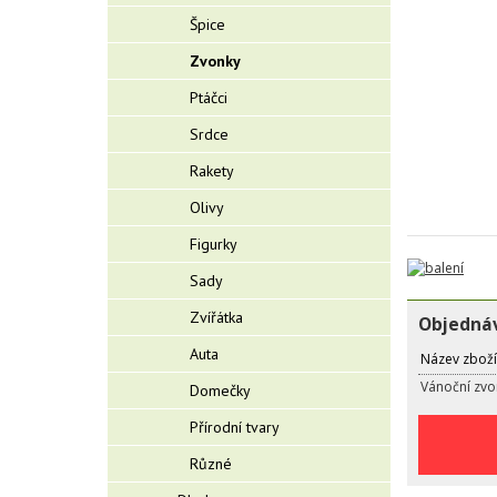
Špice
Zvonky
Ptáčci
Srdce
Rakety
Olivy
Figurky
Sady
Zvířátka
Objednáv
Auta
Název zboží
Vánoční zvon
Domečky
Přírodní tvary
Různé