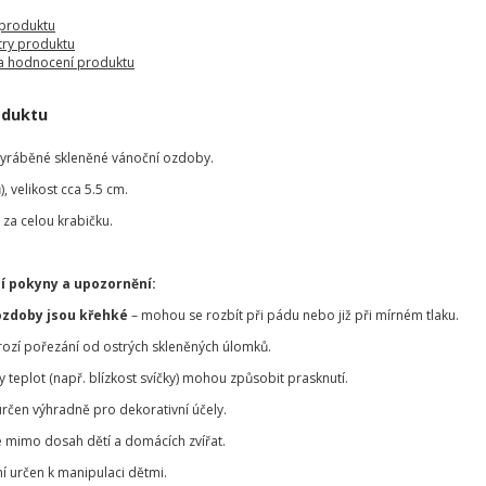
 produktu
ry produktu
a hodnocení produktu
oduktu
vyráběné skleněné vánoční ozdoby.
, velikost cca 5.5 cm.
za celou krabičku.
í pokyny a upozornění:
ozdoby jsou křehké
– mohou se rozbít při pádu nebo již při mírném tlaku.
hrozí pořezání od ostrých skleněných úlomků.
teplot (např. blízkost svíčky) mohou způsobit prasknutí.
určen výhradně pro dekorativní účely.
 mimo dosah dětí a domácích zvířat.
í určen k manipulaci dětmi.