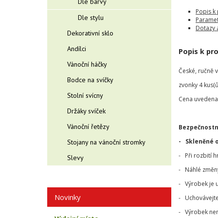
Dle barvy
Popis k
Dle stylu
Paramet
Dotazy 
Dekorativní sklo
Andílci
Popis k pr
Vánoční háčky
České, ručně 
Bodce na svíčky
zvonky 4 kus(ů)
Stolní svícny
Cena uvedena 
Držáky svíček
Vánoční řetězy
Bezpečnostn
- Skleněné 
Stojany na vánoční stromky
- Při rozbití 
Slevy
- Náhlé změny 
- Výrobek je 
Novinky
- Uchovávejte
- Výrobek nen