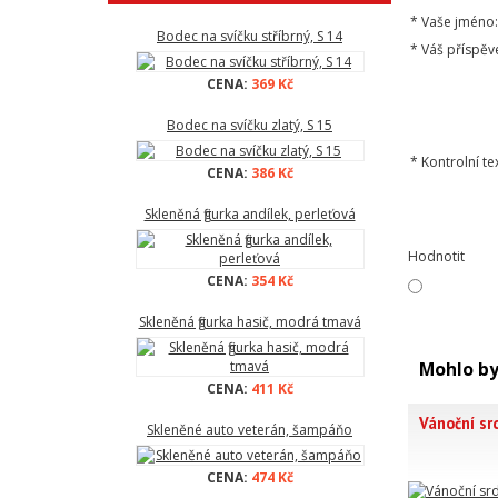
*
Vaše jméno:
Bodec na svíčku stříbrný, S 14
*
Váš příspěv
CENA:
369 Kč
Bodec na svíčku zlatý, S 15
*
Kontrolní tex
CENA:
386 Kč
Skleněná figurka andílek, perleťová
Hodnotit
CENA:
354 Kč
Skleněná figurka hasič, modrá tmavá
Mohlo by
CENA:
411 Kč
Vánoční srd
Skleněné auto veterán, šampáňo
CENA:
474 Kč