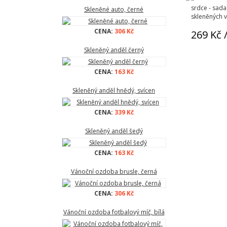
srdce - sad
Skleněné auto, černé
skleněných 
CENA:
306 Kč
269 Kč
/
Skleněný anděl černý
CENA:
163 Kč
Skleněný anděl hnědý, svícen
CENA:
339 Kč
Skleněný anděl šedý
CENA:
163 Kč
Vánoční ozdoba brusle, černá
CENA:
306 Kč
Vánoční ozdoba fotbalový míč, bílá