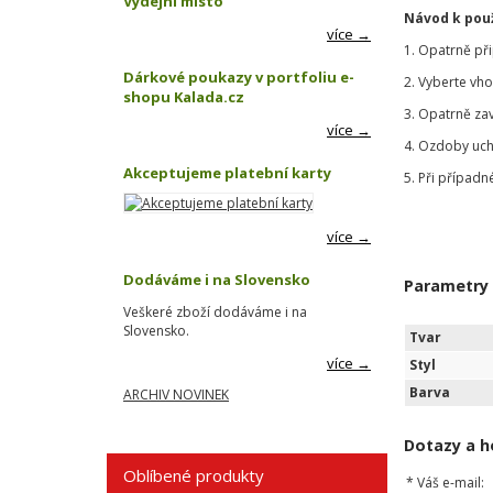
Výdejní místo
Návod k použ
více →
1. Opatrně př
Dárkové poukazy v portfoliu e-
2. Vyberte vh
shopu Kalada.cz
3. Opatrně za
více →
4. Ozdoby uch
Akceptujeme platební karty
5. Při případn
více →
Dodáváme i na Slovensko
Parametry
Veškeré zboží dodáváme i na
Slovensko.
Tvar
více →
Styl
Barva
ARCHIV NOVINEK
Dotazy a h
Oblíbené produkty
*
Váš e-mail: