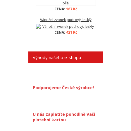
CENA:
167 Kč
Vánoční zvonek pudrový, lesklý
CENA:
421 Kč
Výhody našeho e-shopu
Podporujeme České výrobce!
U nás zaplatíte pohodlně Vaší
platební kartou