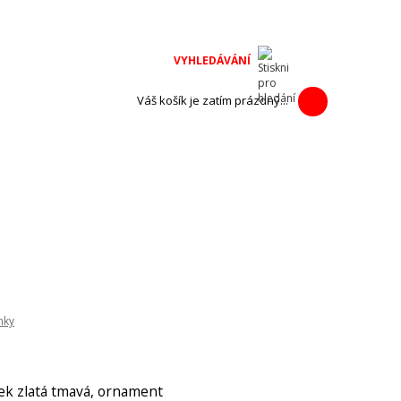
na adventní
h výrobců.
Váš košík je zatím prázdný...
nky
ek zlatá tmavá, ornament