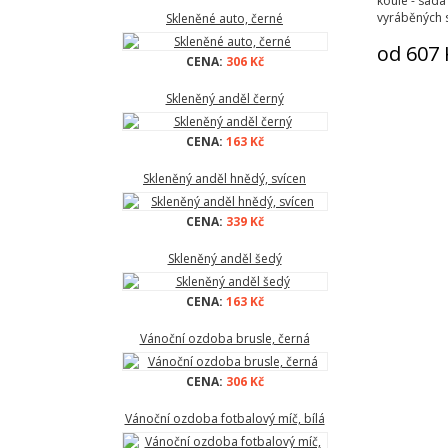
koule - sad
vyráběných 
Skleněné auto, černé
od 607 
CENA:
306 Kč
Skleněný anděl černý
CENA:
163 Kč
Skleněný anděl hnědý, svícen
CENA:
339 Kč
Skleněný anděl šedý
CENA:
163 Kč
Vánoční ozdoba brusle, černá
CENA:
306 Kč
Vánoční ozdoba fotbalový míč, bílá