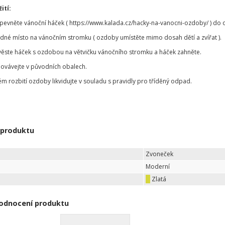
ití:
ipevněte vánoční háček ( https://www.kalada.cz/hacky-na-vanocni-ozdoby/ ) d
odné místo na vánočním stromku ( ozdoby umístěte mimo dosah dětí a zvířat ).
věste háček s ozdobou na větvičku vánočního stromku a háček zahněte.
ovávejte v původních obalech.
ém rozbití ozdoby likvidujte v souladu s pravidly pro tříděný odpad.
 produktu
Zvoneček
Moderní
Zlatá
odnocení produktu