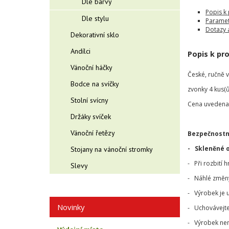
Dle barvy
Popis k
Dle stylu
Paramet
Dotazy 
Dekorativní sklo
Andílci
Popis k pr
Vánoční háčky
České, ručně 
Bodce na svíčky
zvonky 4 kus(ů)
Stolní svícny
Cena uvedena 
Držáky svíček
Vánoční řetězy
Bezpečnostn
- Skleněné 
Stojany na vánoční stromky
- Při rozbití 
Slevy
- Náhlé změny 
- Výrobek je 
Novinky
- Uchovávejte
- Výrobek nen