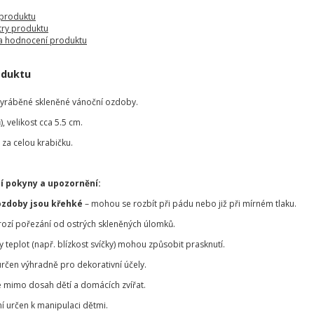
 produktu
ry produktu
a hodnocení produktu
oduktu
vyráběné skleněné vánoční ozdoby.
, velikost cca 5.5 cm.
za celou krabičku.
í pokyny a upozornění:
ozdoby jsou křehké
– mohou se rozbít při pádu nebo již při mírném tlaku.
hrozí pořezání od ostrých skleněných úlomků.
teplot (např. blízkost svíčky) mohou způsobit prasknutí.
určen výhradně pro dekorativní účely.
 mimo dosah dětí a domácích zvířat.
í určen k manipulaci dětmi.