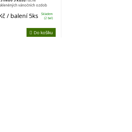
a
3 nebo 5 kusů
ručně
skleněných vánočních ozdob
Kč
/ balení 5ks
Skladem
(2 bal)
Do košíku