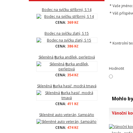
*
Vaše jméno:
Bodec na svíčku stříbrný, S 14
*
Váš příspěv
CENA:
369 Kč
Bodec na svíčku zlatý, S 15
*
Kontrolní tex
CENA:
386 Kč
Skleněná figurka andílek, perleťová
Hodnotit
CENA:
354 Kč
Skleněná figurka hasič, modrá tmavá
Mohlo by
CENA:
411 Kč
Vánoční ko
Skleněné auto veterán, šampáňo
CENA:
474 Kč