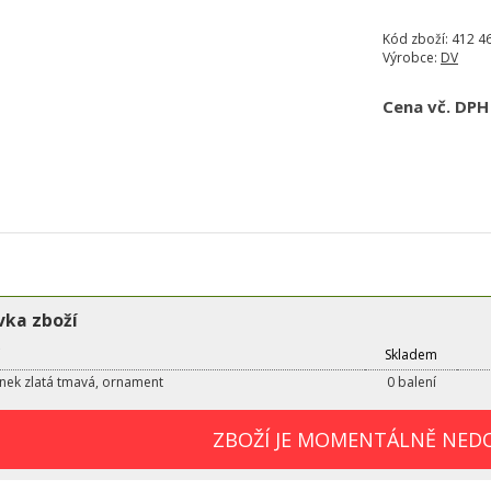
Kód zboží:
412 46
Výrobce:
DV
Cena vč. DPH
ka zboží
Skladem
nek zlatá tmavá, ornament
0 balení
ZBOŽÍ JE MOMENTÁLNĚ NED