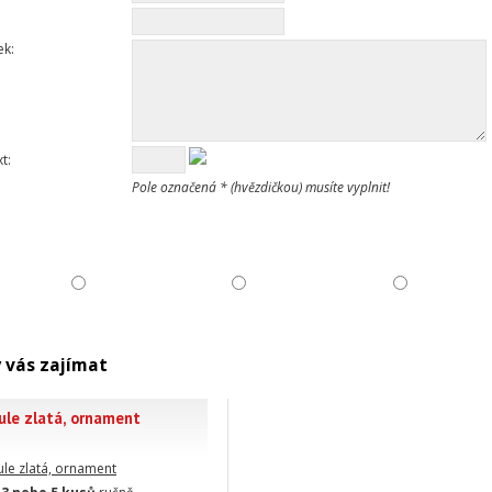
ek:
t:
Pole označená * (hvězdičkou) musíte vyplnit!
 vás zajímat
ule zlatá, ornament