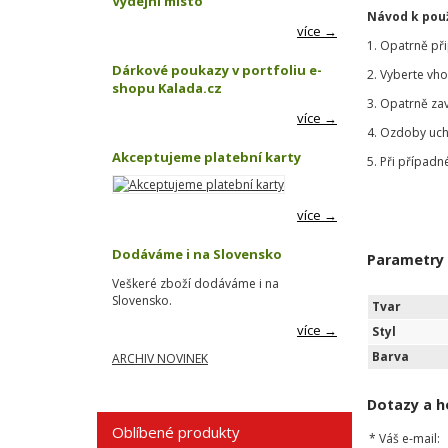
Výdejní místo
Návod k použ
více →
1. Opatrně př
Dárkové poukazy v portfoliu e-
2. Vyberte vh
shopu Kalada.cz
3. Opatrně za
více →
4. Ozdoby uch
Akceptujeme platební karty
5. Při případn
více →
Dodáváme i na Slovensko
Parametry
Veškeré zboží dodáváme i na
Slovensko.
Tvar
více →
Styl
Barva
ARCHIV NOVINEK
Dotazy a h
Oblíbené produkty
*
Váš e-mail: