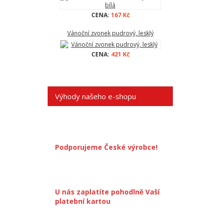
CENA:
167 Kč
Vánoční zvonek pudrový, lesklý
CENA:
421 Kč
Výhody našeho e-shopu
Podporujeme České výrobce!
U nás zaplatíte pohodlně Vaší
platební kartou