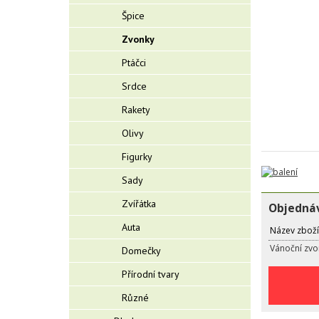
Špice
Zvonky
Ptáčci
Srdce
Rakety
Olivy
Figurky
Sady
Zvířátka
Objednáv
Auta
Název zboží
Vánoční zvo
Domečky
Přírodní tvary
Různé