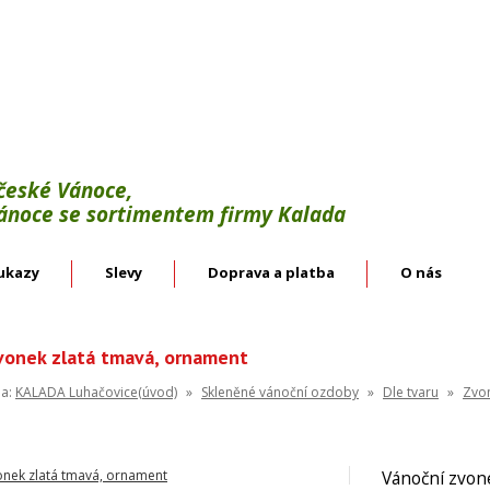
Výroba:
vánoční háčky, svícínky, řetězy, bodce 
věnce.
Velkoobchod:
skleněné vánoční ozdoby českýc
 české Vánoce,
Vánoce se sortimentem firmy Kalada
ukazy
Slevy
Doprava a platba
O nás
vonek zlatá tmavá, ornament
na:
KALADA Luhačovice(úvod)
»
Skleněné vánoční ozdoby
»
Dle tvaru
»
Zvo
Vánoční zvon