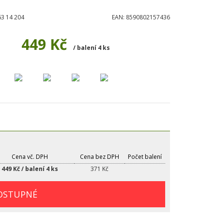
3 14 204
EAN:
8590802157436
449 Kč
/ balení 4 ks
Cena vč. DPH
Cena bez DPH
Počet balení
449 Kč / balení 4 ks
371 Kč
OSTUPNÉ