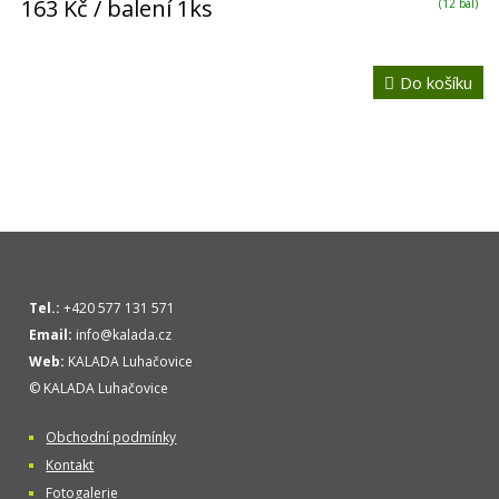
163 Kč
/ balení 1ks
(12 bal)
Do košíku
Tel.:
+420 577 131 571
Email:
info@kalada.cz
Web:
KALADA Luhačovice
© KALADA Luhačovice
Obchodní podmínky
Kontakt
Fotogalerie