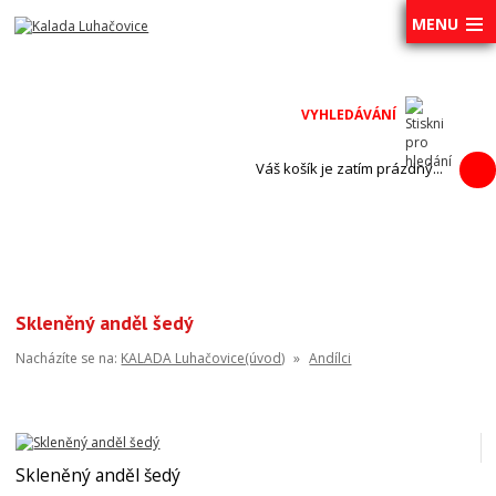
MENU
Váš košík je zatím prázdný...
Skleněný anděl šedý
Nacházíte se na:
KALADA Luhačovice(úvod)
»
Andílci
Skleněný anděl šedý