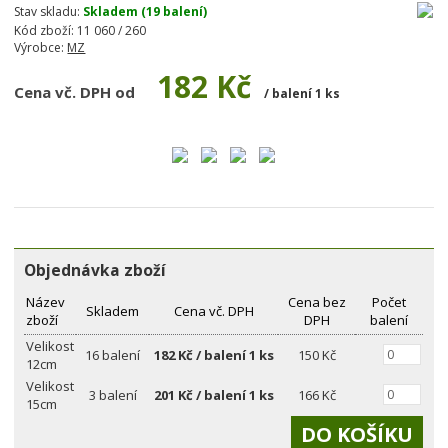
Stav skladu:
Skladem (19 balení)
Kód zboží:
11 060 / 260
Výrobce:
MZ
182 Kč
Cena vč. DPH od
/ balení 1 ks
Objednávka zboží
Název
Cena bez
Počet
Skladem
Cena vč. DPH
zboží
DPH
balení
Velikost
16 balení
182
Kč / balení 1 ks
150 Kč
12cm
Velikost
3 balení
201
Kč / balení 1 ks
166 Kč
15cm