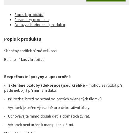
Popis k produktu
Parametry produktu
Dotazy a hodnocení produktu
Popis k produktu
Skleněný andílek různé velikosti.
Baleno - 1kus v krabičce
Bezpečnostní pokyny a upozornění:
- Skleněné ozdoby (dekorace) jsou křehké
– mohou se rozbít při
pádu nebo již při mírném tlaku.
- Při rozbití hrozí pořezání od ostrých skleněných úlomků.
- Výrobek je určen výhradně pro dekorativní účely.
- Uchovávejte mimo dosah dětí a domácích zvířat.
- Výrobek není určen k manipulaci dětmi.