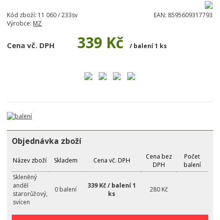
Kód zboží:
11 060 / 233sv
EAN:
8595609317793
Výrobce:
MZ
339 Kč
Cena vč. DPH
/ balení 1 ks
Objednávka zboží
Cena bez
Počet
Název zboží
Skladem
Cena vč. DPH
DPH
balení
Skleněný
anděl
339 Kč / balení 1
0 balení
280 Kč
starorůžový,
ks
svícen