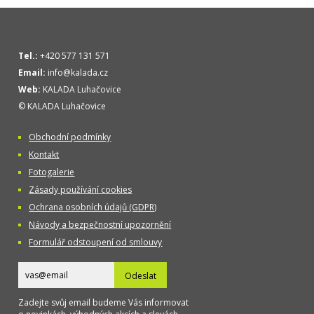
Tel.:
+420 577 131 571
Email:
info@kalada.cz
Web:
KALADA Luhačovice
© KALADA Luhačovice
Obchodní podmínky
Kontakt
Fotogalerie
Zásady používání cookies
Ochrana osobních údajů (GDPR)
Návody a bezpečnostní upozornění
Formulář odstoupení od smlouvy
Odeslat
Zadejte svůj email budeme Vás informovat