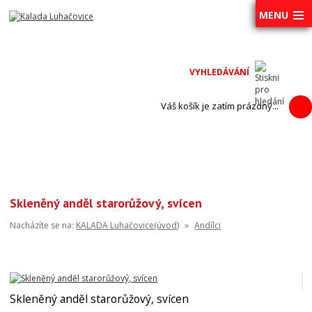
MENU
Váš košík je zatím prázdný...
Skleněný anděl starorůžový, svícen
Nacházíte se na:
KALADA Luhačovice(úvod)
»
Andílci
Skleněný anděl starorůžový, svícen