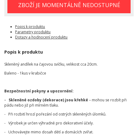
ZBOŽÍ JE MOMENTÁLNĚ NEDOSTUPNÉ
Popis k produktu
Parametry produktu
Dotazy a hodnocení produktu
Popis k produktu
Skleněný andílek na čajovou svíčku, velikost cca 20cm.
Baleno - 1kus v krabičce
Bezpečnostní pokyny a upozornění:
- Skleněné ozdoby (dekorace) jsou křehké
– mohou se rozbít při
pádu nebo již při mírném tlaku.
- Při rozbití hrozí pořezání od ostrých skleněných úlomků.
- Výrobek je určen výhradně pro dekorativní účely.
- Uchovávejte mimo dosah dětí a domácích zvířat.