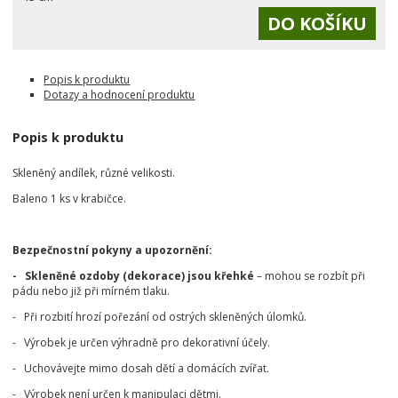
Popis k produktu
Dotazy a hodnocení produktu
Popis k produktu
Skleněný andílek, různé velikosti.
Baleno 1 ks v krabičce.
Bezpečnostní pokyny a upozornění:
- Skleněné ozdoby (dekorace) jsou křehké
– mohou se rozbít při
pádu nebo již při mírném tlaku.
- Při rozbití hrozí pořezání od ostrých skleněných úlomků.
- Výrobek je určen výhradně pro dekorativní účely.
- Uchovávejte mimo dosah dětí a domácích zvířat.
- Výrobek není určen k manipulaci dětmi.