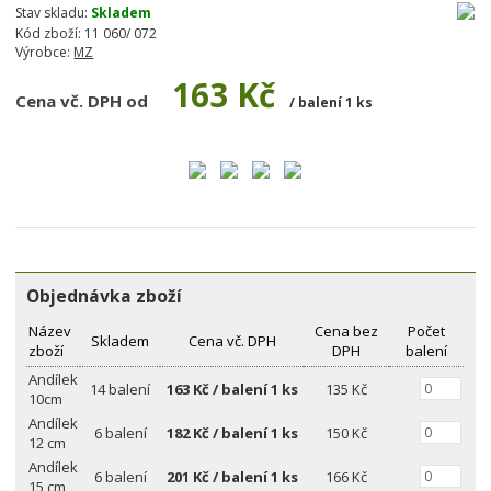
Stav skladu:
Skladem
Kód zboží:
11 060/ 072
Výrobce:
MZ
163 Kč
Cena vč. DPH od
/ balení 1 ks
Objednávka zboží
Název
Cena bez
Počet
Skladem
Cena vč. DPH
zboží
DPH
balení
Andílek
14 balení
163
Kč / balení 1 ks
135 Kč
10cm
Andílek
6 balení
182
Kč / balení 1 ks
150 Kč
12 cm
Andílek
6 balení
201
Kč / balení 1 ks
166 Kč
15 cm