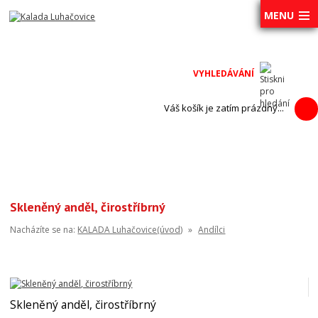
MENU
Váš košík je zatím prázdný...
Skleněný anděl, čirostříbrný
Nacházíte se na:
KALADA Luhačovice(úvod)
»
Andílci
Skleněný anděl, čirostříbrný