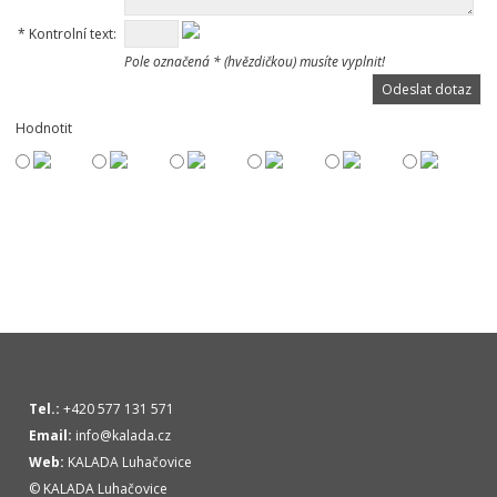
*
Kontrolní text:
Pole označená * (hvězdičkou) musíte vyplnit!
Hodnotit
Tel.:
+420 577 131 571
Email:
info@kalada.cz
Web:
KALADA Luhačovice
© KALADA Luhačovice