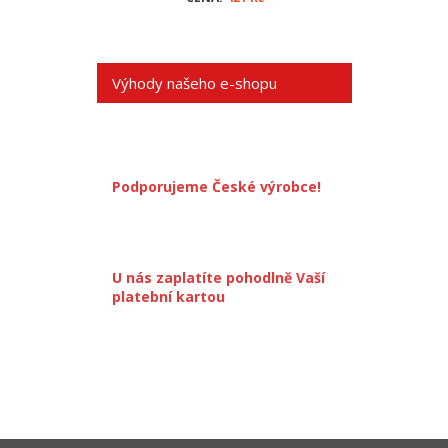
Výhody našeho e-shopu
Podporujeme České výrobce!
U nás zaplatíte pohodlně Vaší
platební kartou