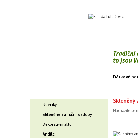
Tradiční
to jsou 
Dárkové po
Skleněný a
Novinky
Nacházíte se 
Skleněné vánoční ozdoby
Dekorativní sklo
Andílci