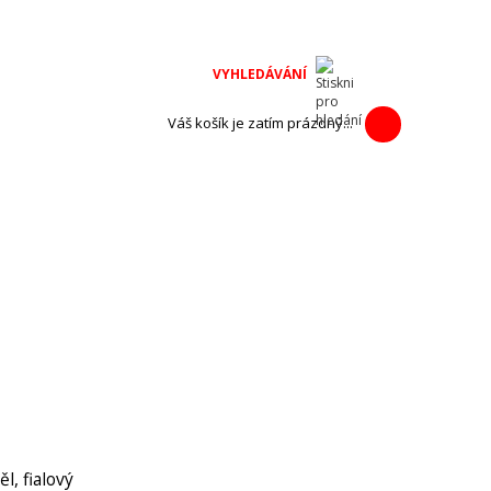
na adventní
h výrobců.
Váš košík je zatím prázdný...
l, fialový