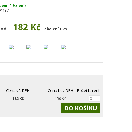
dem (1 balení)
/ 137
182 Kč
 od
/ balení 1 ks
Cena vč. DPH
Cena bez DPH
Počet balení
182
Kč
150 Kč