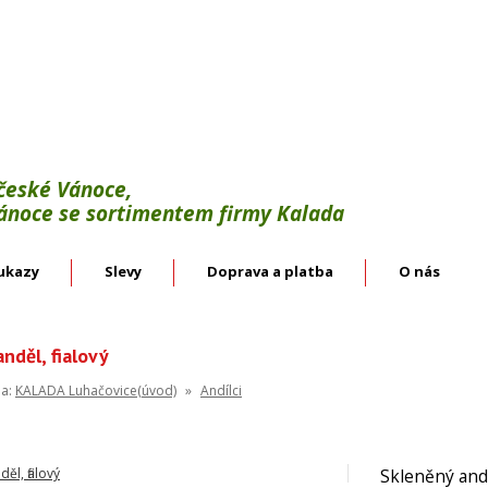
Výroba:
vánoční háčky, svícínky, řetězy, bodce 
věnce.
Velkoobchod:
skleněné vánoční ozdoby českýc
 české Vánoce,
Vánoce se sortimentem firmy Kalada
ukazy
Slevy
Doprava a platba
O nás
nděl, fialový
na:
KALADA Luhačovice(úvod)
»
Andílci
Skleněný andě