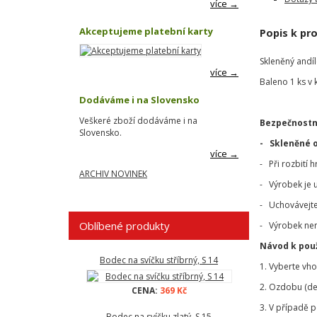
více →
Akceptujeme platební karty
Popis k pr
Skleněný andíle
více →
Baleno 1 ks v 
Dodáváme i na Slovensko
Veškeré zboží dodáváme i na
Bezpečnostn
Slovensko.
- Skleněné 
více →
- Při rozbití 
ARCHIV NOVINEK
- Výrobek je 
- Uchovávejte
Oblíbené produkty
- Výrobek nen
Návod k použ
Bodec na svíčku stříbrný, S 14
1. Vyberte vh
2. Ozdobu (de
CENA:
369 Kč
3. V případě 
Bodec na svíčku zlatý, S 15