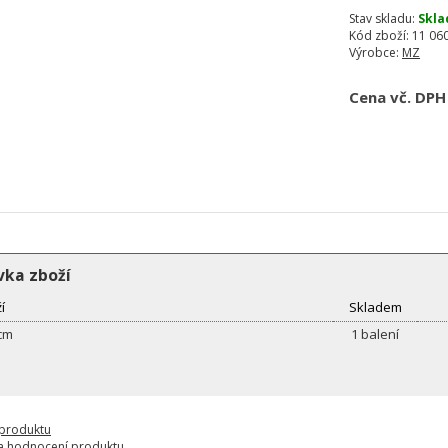
Stav skladu:
Skla
Kód zboží:
11 060
Výrobce:
MZ
Cena vč. DPH
ka zboží
í
Skladem
 cm
1 balení
 produktu
a hodnocení produktu