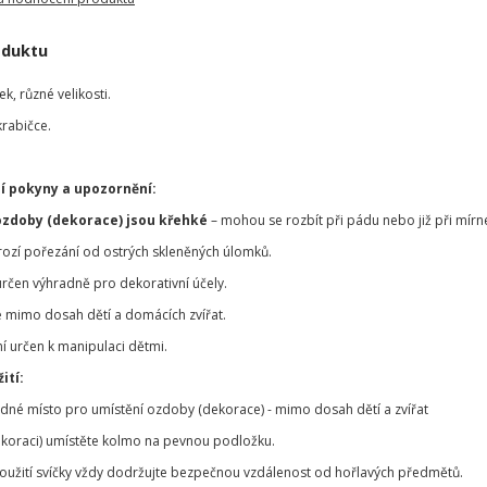
oduktu
k, různé velikosti.
krabičce.
í pokyny a upozornění:
ozdoby (dekorace) jsou křehké
– mohou se rozbít při pádu nebo již při mírn
hrozí pořezání od ostrých skleněných úlomků.
určen výhradně pro dekorativní účely.
 mimo dosah dětí a domácích zvířat.
í určen k manipulaci dětmi.
ití:
odné místo pro umístění ozdoby (dekorace) - mimo dosah dětí a zvířat
koraci) umístěte kolmo na pevnou podložku.
použití svíčky vždy dodržujte bezpečnou vzdálenost od hořlavých předmětů.