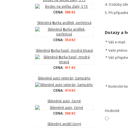
4. Ozdoby (de
CENA:
386 Kč
5. Při případn
Skleněná figurka andílek, perleťová
Dotazy a h
CENA:
354 Kč
*
Váš e-mail:
Skleněná figurka hasič, modrá tmavá
*
Vaše jméno:
*
Váš příspěv
CENA:
411 Kč
Skleněné auto veterán, šampáňo
*
Kontrolní tex
CENA:
474 Kč
Skleněné auto, černé
Hodnotit
CENA:
306 Kč
Skleněný anděl černý