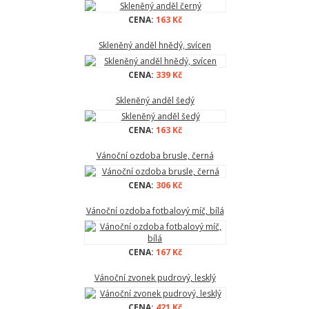
CENA:
163 Kč
Skleněný anděl hnědý, svícen
CENA:
339 Kč
Skleněný anděl šedý
CENA:
163 Kč
Vánoční ozdoba brusle, černá
CENA:
306 Kč
Vánoční ozdoba fotbalový míč, bílá
CENA:
167 Kč
Vánoční zvonek pudrový, lesklý
CENA:
421 Kč