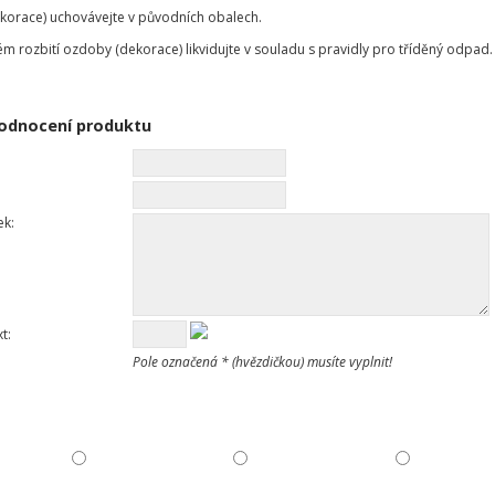
korace) uchovávejte v původních obalech.
ém rozbití ozdoby (dekorace) likvidujte v souladu s pravidly pro tříděný odpad.
odnocení produktu
ek:
t:
Pole označená * (hvězdičkou) musíte vyplnit!