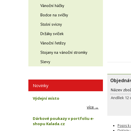
Vánoční háčky
Bodce na svíčky
Stolní svícny
Držáky svíček
Vánoční řetězy
Stojany na vánoční stromky
Slevy
Objednáv
Novinky
Název zbož
Andílek 12
Výdejní místo
více →
Dárkové poukazy v portfoliu e-
shopu Kalada.cz
Popis k
Dotazy 