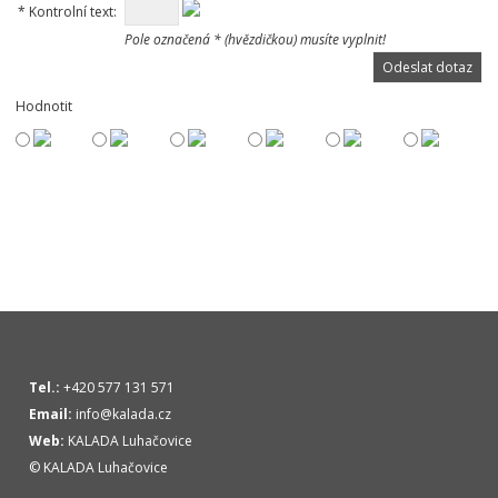
*
Kontrolní text:
Pole označená * (hvězdičkou) musíte vyplnit!
Hodnotit
Tel.:
+420 577 131 571
Email:
info@kalada.cz
Web:
KALADA Luhačovice
© KALADA Luhačovice