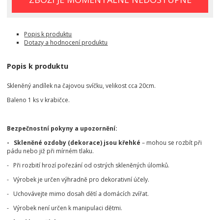
Popis k produktu
Dotazy a hodnocení produktu
Popis k produktu
Skleněný andílek na čajovou svíčku, velikost cca 20cm.
Baleno 1 ks v krabičce.
Bezpečnostní pokyny a upozornění:
- Skleněné ozdoby (dekorace) jsou křehké
– mohou se rozbít při
pádu nebo již při mírném tlaku.
- Při rozbití hrozí pořezání od ostrých skleněných úlomků.
- Výrobek je určen výhradně pro dekorativní účely.
- Uchovávejte mimo dosah dětí a domácích zvířat.
- Výrobek není určen k manipulaci dětmi.