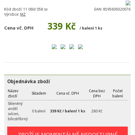
Kód zboží:
11 060/ 058 sv
EAN:
8595609320076
Výrobce:
MZ
339 Kč
Cena vč. DPH
/ balení 1 ks
Objednávka zboží
Název
Cena bez
Počet
Skladem
Cena vč. DPH
zboží
DPH
balení
Skleněný
anděl
0 balení
339 Kč / balení 1 ks
280 Kč
svícen,
bílostříbrný
ZBOŽÍ JE MOMENTÁLNĚ NEDOSTUPNÉ