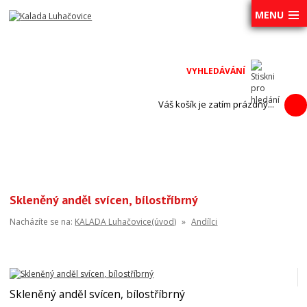
MENU
Váš košík je zatím prázdný...
Skleněný anděl svícen, bílostříbrný
Nacházíte se na:
KALADA Luhačovice(úvod)
»
Andílci
Skleněný anděl svícen, bílostříbrný