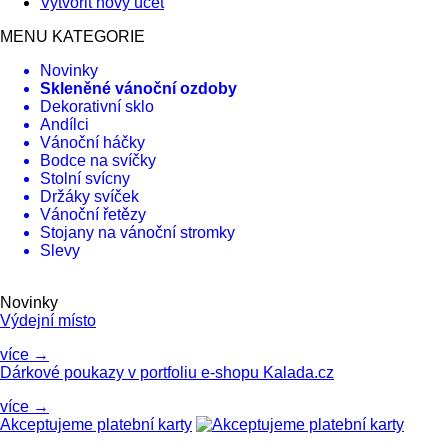
Vytvořit nový účet
MENU KATEGORIE
Novinky
Skleněné vánoční ozdoby
Dekorativní sklo
Andílci
Vánoční háčky
Bodce na svíčky
Stolní svícny
Držáky svíček
Vánoční řetězy
Stojany na vánoční stromky
Slevy
Novinky
Výdejní místo
více →
Dárkové poukazy v portfoliu e-shopu Kalada.cz
více →
Akceptujeme platební karty