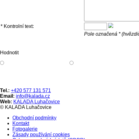
*
Kontrolní text:
Pole označená * (hvězdič
Hodnotit
Tel.:
+420 577 131 571
Email:
info@kalada.cz
Web:
KALADA Luhačovice
© KALADA Luhačovice
Obchodní podmínky
Kontakt
Fotogalerie
Zásady používání cookies