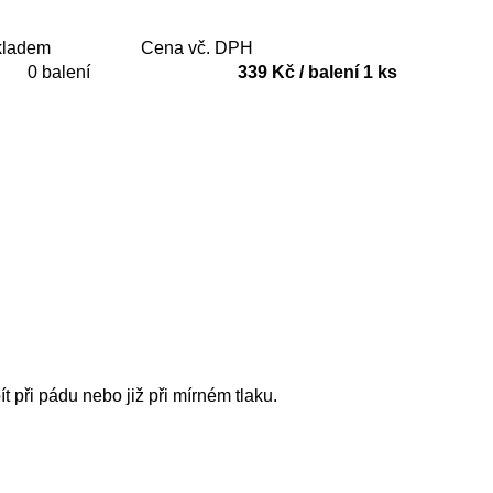
kladem
Cena vč. DPH
0 balení
339 Kč / balení 1 ks
 při pádu nebo již při mírném tlaku.