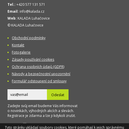
Tel.:
+420 577 131 571
Email:
info@kalada.cz
Web:
KALADA Luhačovice
© KALADA Luhačovice
Obchodní podmínky
Kontakt
Fotogalerie
Zásady používání cookies
Ochrana osobních údajů (GDPR)
Návody a bezpečnostní upozornění
Formulář odstoupení od smlouvy
Odeslat
Zadejte svůj email budeme Vás informovat
o novinkách, výhodných akcích a slevách.
Registrace je zdarma a lze ji kdykoli zrušit.
Designed
Tyto stránky ukládají soubory cookies, které pomáhají k jejich správnému