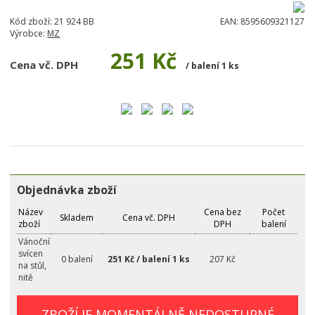
Kód zboží:
21 924 BB
EAN:
8595609321127
Výrobce:
MZ
251 Kč
Cena vč. DPH
/ balení 1 ks
Objednávka zboží
Název
Cena bez
Počet
Skladem
Cena vč. DPH
zboží
DPH
balení
Vánoční
svícen
0 balení
251 Kč / balení 1 ks
207 Kč
na stůl,
nitě
ZBOŽÍ JE MOMENTÁLNĚ NEDOSTUPNÉ