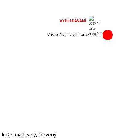
na adventní
h výrobců.
Váš košík je zatím prázdný...
 kužel malovaný, červený