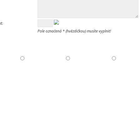
t:
Pole označená * (hvězdičkou) musíte vyplnit!