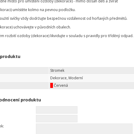
odné místo pro umístění ozdoby (dekorace) - mimo dosah dětí a zvířat
koraci) umístěte kolmo na pevnou podložku.
použití svíčky vždy dodržujte bezpečnou vzdálenost od hořlavých předmětů.
korace) uchovávejte v původních obalech.
ém rozbití ozdoby (dekorace) likvidujte v souladu s pravidly pro tříděný odpad.
 produktu
Stromek
Dekorace, Moderní
Červená
odnocení produktu
ek: