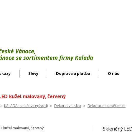
Výroba:
vánoční háčky, svícínky, řetězy, bodce 
věnce.
Velkoobchod:
skleněné vánoční ozdoby českýc
 české Vánoce,
Vánoce se sortimentem firmy Kalada
ukazy
Slevy
Doprava a platba
O nás
LED kužel malovaný, červený
na:
KALADA Luhačovice(úvod)
»
Dekorativní sklo
»
Dekorace s osvětlením
Skleněný LED