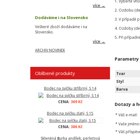
1. Vyberte vh
více →
2. Ozdobu (de
Dodáváme i na Slovensko
3. V případě 
Veškeré zboží dodáváme i na
4. Ozdoby (de
Slovensko.
5. Při případn
více →
ARCHIV NOVINEK
Parametry
Oblíbené produkty
Tvar
Styl
Bodec na svíčku stříbrný, S 14
Barva
CENA:
369 Kč
Dotazy a h
Bodec na svíčku zlatý, S 15
*
Váš e-mail:
*
Vaše jméno:
CENA:
386 Kč
*
Váš příspěv
Skleněná figurka andílek, perleťová