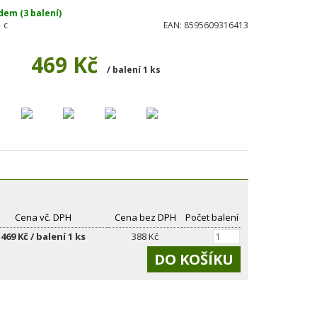
dem (3 balení)
 c
EAN:
8595609316413
469 Kč
/ balení 1 ks
Cena vč. DPH
Cena bez DPH
Počet balení
469 Kč / balení 1 ks
388 Kč