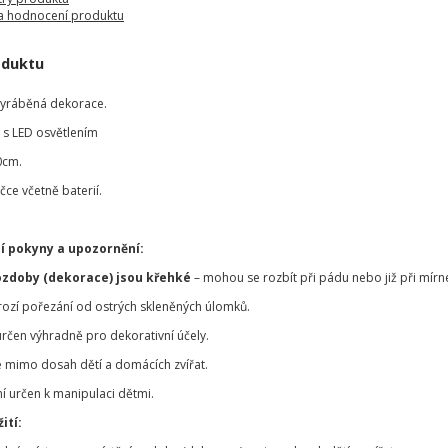
a hodnocení produktu
oduktu
vyráběná dekorace.
 s LED osvětlením
0cm.
čce včetně baterií.
í pokyny a upozornění:
ozdoby (dekorace) jsou křehké
– mohou se rozbít při pádu nebo již při mírn
hrozí pořezání od ostrých skleněných úlomků.
určen výhradně pro dekorativní účely.
 mimo dosah dětí a domácích zvířat.
í určen k manipulaci dětmi.
ití: