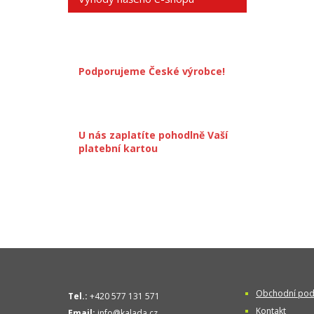
Podporujeme České výrobce!
U nás zaplatíte pohodlně Vaší
platební kartou
Obchodní pod
Tel.:
+420 577 131 571
Kontakt
Email:
info@kalada.cz