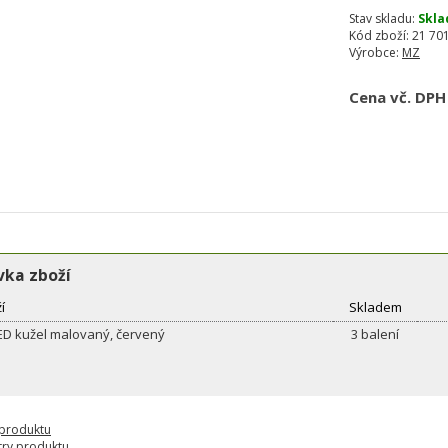
Stav skladu:
Skla
Kód zboží:
21 701
Výrobce:
MZ
Cena vč. DPH
ka zboží
í
Skladem
ED kužel malovaný, červený
3 balení
 produktu
ry produktu