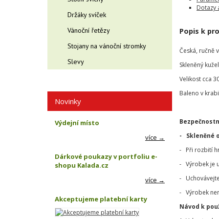
Dotazy 
Držáky svíček
Vánoční řetězy
Popis k pr
Stojany na vánoční stromky
Česká, ručně 
Slevy
Skleněný kužel
Velikost cca 3
Baleno v krabi
Novinky
Bezpečnostn
Výdejní místo
- Skleněné 
více →
- Při rozbití 
Dárkové poukazy v portfoliu e-
- Výrobek je 
shopu Kalada.cz
- Uchovávejte
více →
- Výrobek nen
Akceptujeme platební karty
Návod k použ