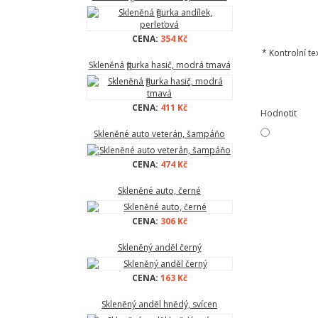
CENA:
354 Kč
*
Kontrolní tex
Skleněná figurka hasič, modrá tmavá
CENA:
411 Kč
Hodnotit
Skleněné auto veterán, šampáňo
CENA:
474 Kč
Skleněné auto, černé
CENA:
306 Kč
Skleněný anděl černý
CENA:
163 Kč
Skleněný anděl hnědý, svícen