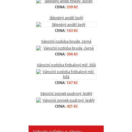
CENA:
339 Kč
Skleněný anděl šedý
CENA:
163 Kč
Vánoční ozdoba brusle, černá
CENA:
306 Kč
Vánoční ozdoba fotbalový míč, bílá
CENA:
167 Kč
Vánoční zvonek pudrový, lesklý
CENA:
421 Kč
Výhody našeho e-shopu