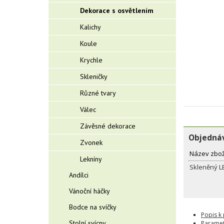
Dekorace s osvětlením
Kalichy
Koule
Krychle
Skleničky
Různé tvary
Válec
Závěsné dekorace
Objednáv
Zvonek
Název zbož
Lekníny
Skleněný L
Andílci
Vánoční háčky
Bodce na svíčky
Popis k
Stolní svícny
Paramet