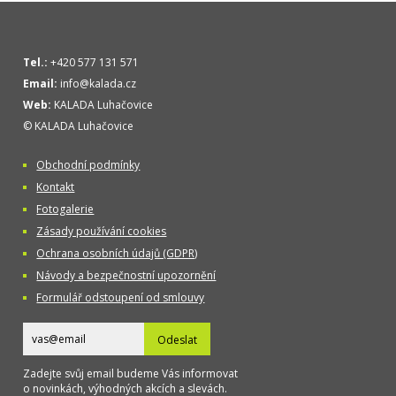
Tel.:
+420 577 131 571
Email:
info@kalada.cz
Web:
KALADA Luhačovice
© KALADA Luhačovice
Obchodní podmínky
Kontakt
Fotogalerie
Zásady používání cookies
Ochrana osobních údajů (GDPR)
Návody a bezpečnostní upozornění
Formulář odstoupení od smlouvy
Odeslat
Zadejte svůj email budeme Vás informovat
o novinkách, výhodných akcích a slevách.