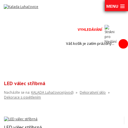
MENU
Váš košík je zatím prázdný...
LED válec stříbrná
Nacházíte se na:
KALADA Luhačovice(úvod)
»
Dekorativní sklo
»
Dekorace s osvětlením
LED válec stříbrná