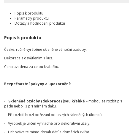
Popis k produktu
Parametry produktu
Dotazy a hodnocení produktu
Popis k produktu
České, ručně vyráběné skleněné vánoční ozdoby.
Dekorace s osvětlením 1 kus.
Cena uvedena za celou krabičku.
Bezpečnostní pokyny a upozornění:
- Skleněné ozdoby (dekorace) jsou křehké
– mohou se rozbít při
pádu nebo již při mírném tlaku.
- Při rozbití hrozí pořezání od ostrých skleněných úlomků.
- Výrobek je určen výhradně pro dekorativní účely.
- Uchovávejte mimo dosah dětí a domácích zvířat.