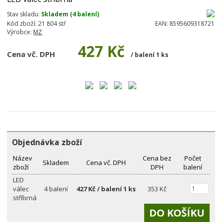
Stav skladu:
Skladem (4 balení)
Kód zboží:
21 804 stř
EAN:
8595609318721
Výrobce:
MZ
427 Kč
Cena vč. DPH
/ balení 1 ks
Objednávka zboží
Název
Cena bez
Počet
Skladem
Cena vč. DPH
zboží
DPH
balení
LED
válec
4 balení
427 Kč / balení 1 ks
353 Kč
stříbrná