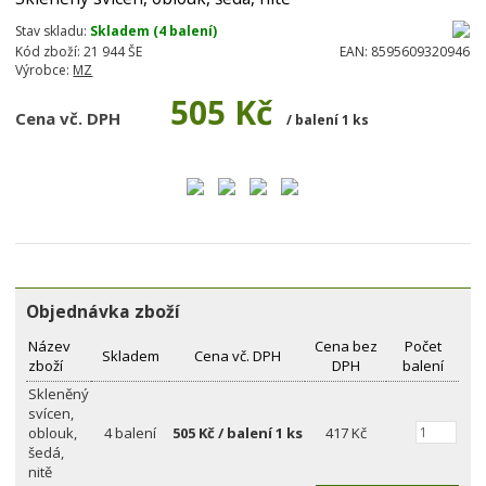
Stav skladu:
Skladem (4 balení)
Kód zboží:
21 944 ŠE
EAN:
8595609320946
Výrobce:
MZ
505 Kč
Cena vč. DPH
/ balení 1 ks
Objednávka zboží
Název
Cena bez
Počet
Skladem
Cena vč. DPH
zboží
DPH
balení
Skleněný
svícen,
oblouk,
4 balení
505 Kč / balení 1 ks
417 Kč
šedá,
nitě