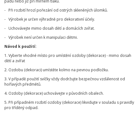
pádu nebo již při mírném tlaku.
- Při rozbití hrozí pořezání od ostrých skleněných úlomků.
- Výrobek je určen výhradně pro dekorativní účely.
- Uchovávejte mimo dosah dětí a domácích zvířat.
- Výrobek není určen k manipulaci dětmi.
Návod k použití:
1. Vyberte vhodné místo pro umístění ozdoby (dekorace) - mimo dosah
dětí a zvířat
2. Ozdobu (dekoraci) umístěte kolmo na pevnou podložku.
3. V případě použití svíčky vždy dodržujte bezpečnou vzdálenost od
hořlavých předmětů.
4. Ozdoby (dekorace) uchovávejte v původních obalech.
5. Při případném rozbití ozdoby (dekorace) likvidujte v souladu s pravidly
pro tříděný odpad.