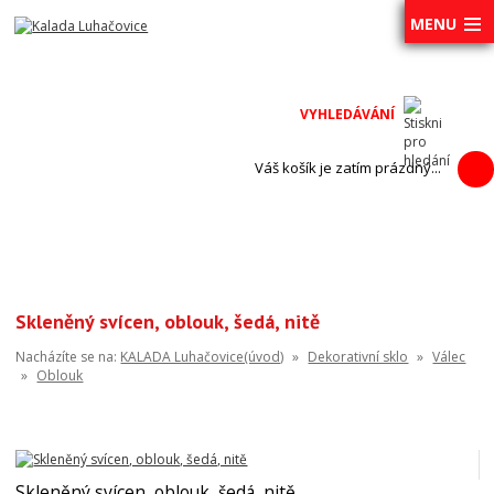
MENU
Váš košík je zatím prázdný...
Skleněný svícen, oblouk, šedá, nitě
Nacházíte se na:
KALADA Luhačovice(úvod)
»
Dekorativní sklo
»
Válec
»
Oblouk
Skleněný svícen, oblouk, šedá, nitě