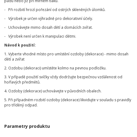
pádu nebo již při mírném tlaku.
- Při rozbití hrozí pořezání od ostrých skleněných úlomků.
- Výrobek je určen výhradně pro dekorativní účely.
- Uchovávejte mimo dosah dětí a domácích zvířat.
- Výrobek není určen k manipulaci dětmi.
Návod k použití:
1. Vyberte vhodné místo pro umístění ozdoby (dekorace) - mimo dosah
dětí a zvířat
2. Ozdobu (dekoraci) umístěte kolmo na pevnou podložku.
3. V případě použití svíčky vždy dodržujte bezpečnou vzdálenost od
hořlavých předmětů.
4. Ozdoby (dekorace) uchovávejte v původních obalech.
5. Při případném rozbití ozdoby (dekorace) likvidujte v souladu s pravidly
pro tříděný odpad.
Parametry produktu