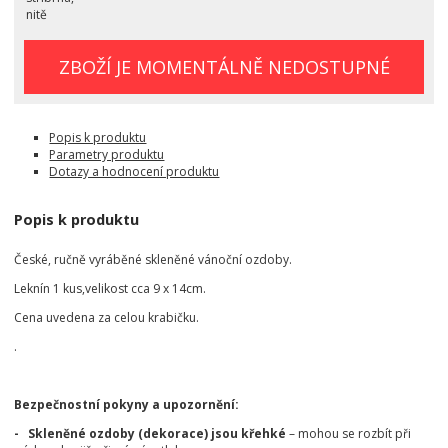
nitě
ZBOŽÍ JE MOMENTÁLNĚ NEDOSTUPNÉ
Popis k produktu
Parametry produktu
Dotazy a hodnocení produktu
Popis k produktu
České, ručně vyráběné skleněné vánoční ozdoby.
Leknín 1 kus,velikost cca 9 x 14cm.
Cena uvedena za celou krabičku.
.
Bezpečnostní pokyny a upozornění:
- Skleněné ozdoby (dekorace) jsou křehké
– mohou se rozbít při