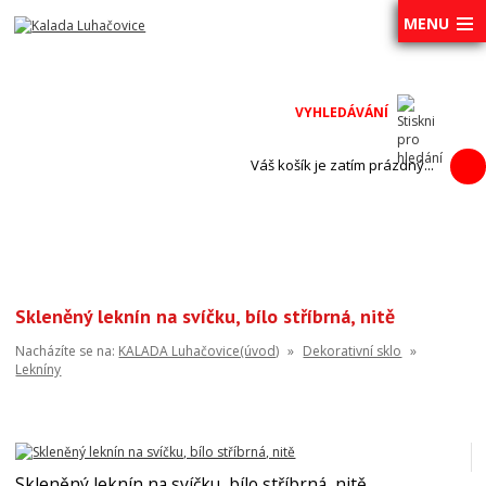
MENU
Váš košík je zatím prázdný...
Skleněný leknín na svíčku, bílo stříbrná, nitě
Nacházíte se na:
KALADA Luhačovice(úvod)
»
Dekorativní sklo
»
Lekníny
Skleněný leknín na svíčku, bílo stříbrná, nitě