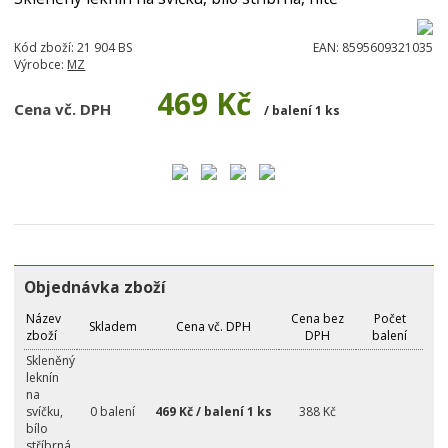
Kód zboží:
21 904 BS
EAN:
8595609321035
Výrobce:
MZ
469 Kč
Cena vč. DPH
/ balení 1 ks
Objednávka zboží
Název
Cena bez
Počet
Skladem
Cena vč. DPH
zboží
DPH
balení
Skleněný
leknín
na
svíčku,
0 balení
469 Kč / balení 1 ks
388 Kč
bílo
stříbrná,