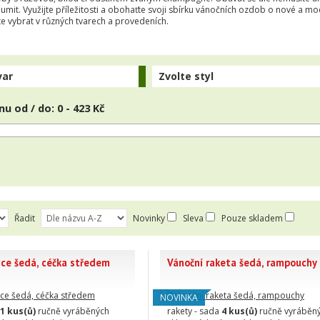
lumit. Využijte příležitosti a obohaťte svoji sbírku vánočních ozdob o nové a mo
 vybrat v různých tvarech a provedeních.
var
Zvolte styl
nu od / do:
0 - 423 Kč
Řadit
Novinky
Sleva
Pouze skladem
ice šedá, céčka středem
Vánoční raketa šedá, rampouchy
NOVINKA
1 kus(ů)
ručně vyráběných
rakety - sada
4 kus(ů)
ručně vyráběn