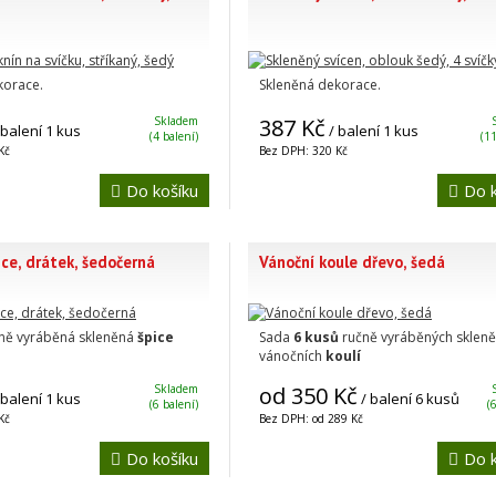
korace.
Skleněná dekorace.
Skladem
387 Kč
 balení 1 kus
/ balení 1 kus
(4 balení)
(11
Kč
Bez DPH: 320 Kč
Do košíku
Do k
ice, drátek, šedočerná
Vánoční koule dřevo, šedá
čně vyráběná skleněná
špice
Sada
6 kusů
ručně vyráběných sklen
vánočních
koulí
Skladem
od 350 Kč
 balení 1 kus
/ balení 6 kusů
(6 balení)
(
Kč
Bez DPH: od 289 Kč
Do košíku
Do k