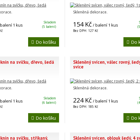
korace.
Skleněná dekorace.
Skladem
154 Kč
 balení 1 kus
/ balení 1 kus
(5 balení)
(
Kč
Bez DPH: 127 Kč
Do košíku
Do k
knín na svíčku, dřevo, šedá
Skleněný svícen, válec rovný, šedý
svíce
korace.
Skleněná dekorace.
Skladem
224 Kč
 balení 1 kus
/ balení 1 kus
(6 balení)
(
Kč
Bez DPH: 185 Kč
Do košíku
Do k
knín na svíčku, stříkaný,
Skleněný svícen, oblouk šedý, 4 s