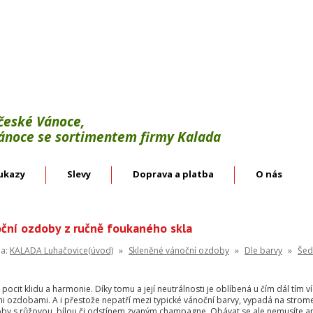
Výroba:
vánoční háčky, svícínky, řetězy, bodce 
věnce.
Velkoobchod:
skleněné vánoční ozdoby českýc
 české Vánoce,
Vánoce se sortimentem firmy Kalada
ukazy
Slevy
Doprava a platba
O nás
ční ozdoby z ručně foukaného skla
na:
KALADA Luhačovice(úvod)
»
Skleněné vánoční ozdoby
»
Dle barvy
»
Šed
pocit klidu a harmonie. Díky tomu a její neutrálnosti je oblíbená u čím dál tím v
i ozdobami. A i přestože nepatří mezi typické vánoční barvy, vypadá na strom
by s růžovou, bílou či odstínem zvaným champagne. Obávat se ale nemusíte an