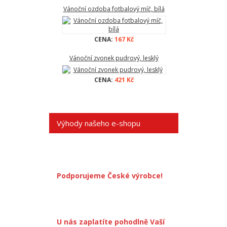
Vánoční ozdoba fotbalový míč, bílá
CENA:
167 Kč
Vánoční zvonek pudrový, lesklý
CENA:
421 Kč
Výhody našeho e-shopu
Podporujeme České výrobce!
U nás zaplatíte pohodlně Vaší