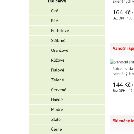
Dle barvy
skleněných 
Čiré
164 Kč
/
Bez DPH: 136 
Bílé
Perleťové
Stříbrné
Vánoční šp
Oranžové
Růžové
špice - sada
Fialové
skleněných 
Zelené
144 Kč
/
Červené
Bez DPH: 119 
Hnědé
Modré
Zlaté
Skleněný le
Černé