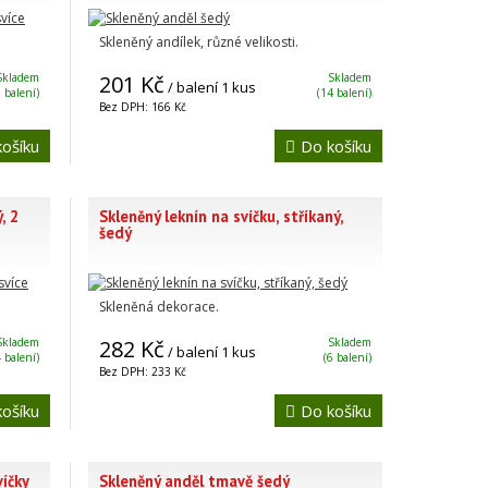
Skleněný andílek, různé velikosti.
Skladem
201 Kč
Skladem
/ balení 1 kus
5 balení)
(14 balení)
Bez DPH: 166 Kč
ošíku
Do košíku
, 2
Skleněný leknín na svíčku, stříkaný,
šedý
Skleněná dekorace.
Skladem
282 Kč
Skladem
/ balení 1 kus
4 balení)
(6 balení)
Bez DPH: 233 Kč
ošíku
Do košíku
víčky
Skleněný anděl tmavě šedý