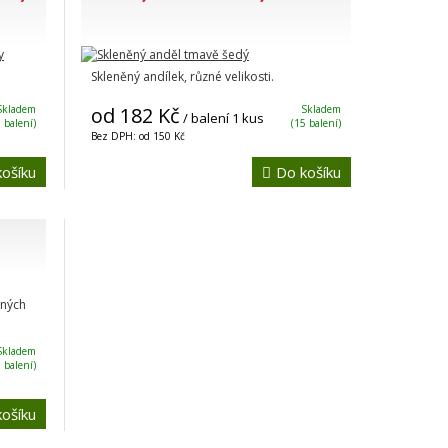
Skleněný andílek, různé velikosti.
Skladem
od 182 Kč
Skladem
/ balení 1 kus
 balení)
(15 balení)
Bez DPH: od 150 Kč
ošíku
Do košíku
ěných
Skladem
6 balení)
ošíku