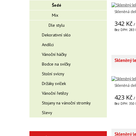
Šedé
Skleněná de
Mix
342 Kč
/
Dle stylu
Bez DPH: 283 
Dekorativní sklo
Andílci
Vánoční háčky
Skleněný le
Bodce na svíčky
Stolní svícny
Držáky svíček
Skleněná de
Vánoční řetězy
423 Kč
/
Stojany na vánoční stromky
Bez DPH: 350 
Slevy
Skleněný le