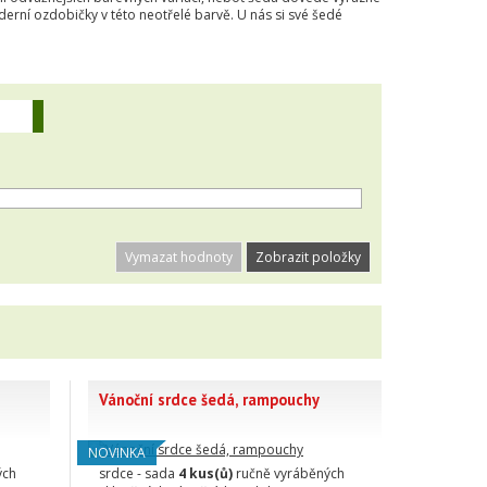
derní ozdobičky v této neotřelé barvě. U nás si své šedé
Vymazat hodnoty
Vánoční srdce šedá, rampouchy
NOVINKA
ých
srdce - sada
4 kus(ů)
ručně vyráběných