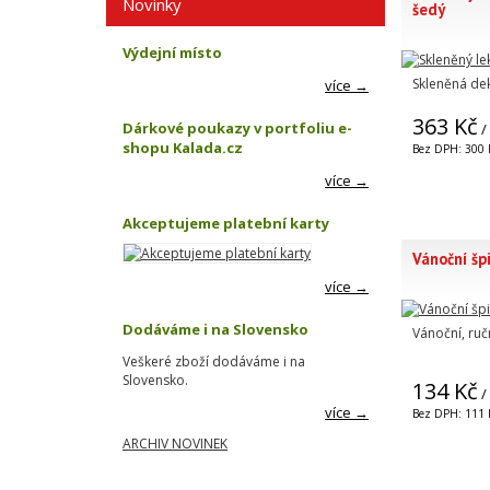
Novinky
šedý
Výdejní místo
Skleněná de
více →
363 Kč
Dárkové poukazy v portfoliu e-
/
shopu Kalada.cz
Bez DPH: 300 
více →
Akceptujeme platební karty
Vánoční šp
více →
Dodáváme i na Slovensko
Vánoční, ru
Veškeré zboží dodáváme i na
Slovensko.
134 Kč
/
více →
Bez DPH: 111 
ARCHIV NOVINEK