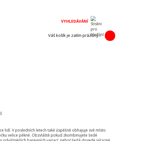
na adventní
h výrobců.
Váš košík je zatím prázdný...
é
íce lidí. V posledních letech také úspěšně obhajuje své místo
ečku velice pěkně. Obzvláště pokud zkombinujete šedé
i odvážnějších barevných variací, neboť šedá dovede výrazné