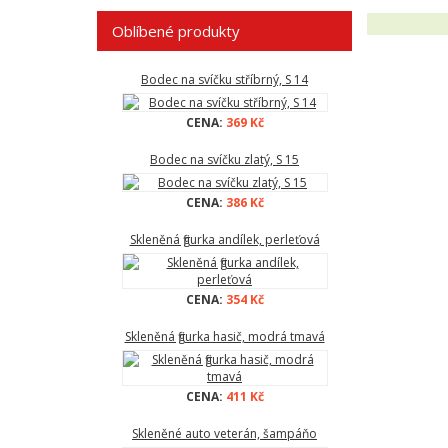
Oblíbené produkty
Bodec na svíčku stříbrný, S 14
CENA:
369 Kč
Bodec na svíčku zlatý, S 15
CENA:
386 Kč
Skleněná figurka andílek, perleťová
CENA:
354 Kč
Skleněná figurka hasič, modrá tmavá
CENA:
411 Kč
Skleněné auto veterán, šampáňo