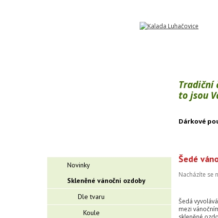
Tradiční
to jsou 
Dárkové po
Šedé váno
Novinky
Nacházíte se 
Skleněné vánoční ozdoby
Dle tvaru
Šedá vyvolává 
mezi vánočním
Koule
skleněné ozdo