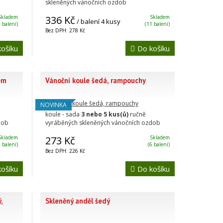
skleněných vánočních ozdob
Skladem
336 Kč
Skladem
/ balení 4 kusy
 balení)
(11 balení)
Bez DPH: 278 Kč
ošíku
Do košíku
em
Vánoční koule šedá, rampouchy
NOVINKA
koule - sada
3 nebo 5 kus(ů)
ručně
dob
vyráběných skleněných vánočních ozdob
Skladem
273 Kč
Skladem
 balení)
(6 balení)
Bez DPH: 226 Kč
ošíku
Do košíku
,
Skleněný anděl šedý