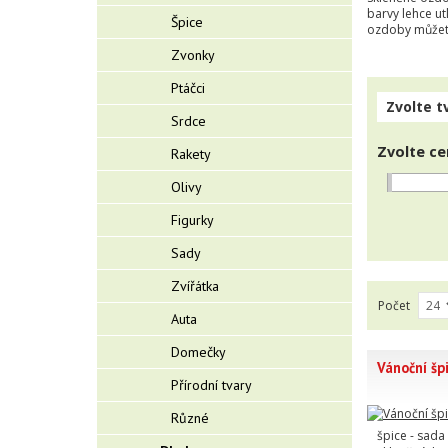
barvy lehce ut
Špice
ozdoby můžete
Zvonky
Ptáčci
Zvolte t
Srdce
Zvolte ce
Rakety
Olivy
Figurky
Sady
Zvířátka
Počet
Auta
Domečky
Vánoční šp
Přírodní tvary
Různé
špice - sada