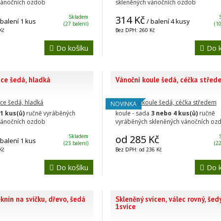
vánočních ozdob
skleněných vánočních ozdob
Skladem
314 Kč
 balení 1 kus
/ balení 4 kusy
(27 balení)
(10
Kč
Bez DPH: 260 Kč
Do košíku
Do k
ice šedá, hladká
Vánoční koule šedá, céčka střed
NOVINKA
1 kus(ů)
ručně vyráběných
koule - sada
3 nebo 4 kus(ů)
ručně
vánočních ozdob
vyráběných skleněných vánočních oz
Skladem
od 285 Kč
 balení 1 kus
(23 balení)
(22
Kč
Bez DPH: od 236 Kč
Do košíku
Do k
knín na svíčku, dřevo, šedá
Skleněný svícen, válec rovný, šedý
1svíce