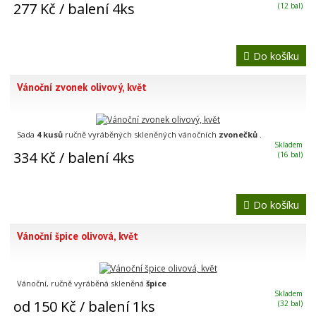
277 Kč
/ balení 4ks
(12 bal)
Do košíku
Vánoční zvonek olivový, květ
Sada
4 kusů
ručně vyráběných skleněných vánočních
zvonečků
.
Skladem
334 Kč
/ balení 4ks
(16 bal)
Do košíku
Vánoční špice olivová, květ
Vánoční, ručně vyráběná skleněná
špice
Skladem
od 150 Kč
/ balení 1ks
(32 bal)