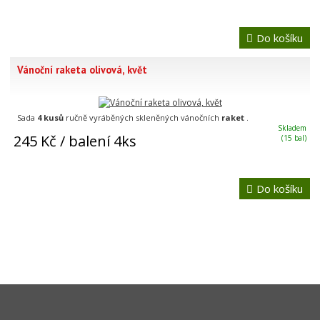
Do košíku
Vánoční raketa olivová, květ
Sada
4 kusů
ručně vyráběných skleněných vánočních
raket
.
Skladem
245 Kč
/ balení 4ks
(15 bal)
Do košíku