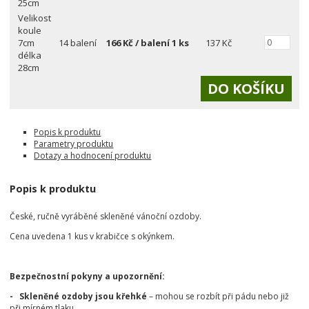
25cm
Velikost
koule
7cm
14 balení
166
Kč / balení 1 ks
137 Kč
délka
28cm
Popis k produktu
Parametry produktu
Dotazy a hodnocení produktu
Popis k produktu
České, ručně vyráběné skleněné vánoční ozdoby.
Cena uvedena 1 kus v krabičce s okýnkem.
Bezpečnostní pokyny a upozornění:
- Skleněné ozdoby jsou křehké
– mohou se rozbít při pádu nebo již
při mírném tlaku.