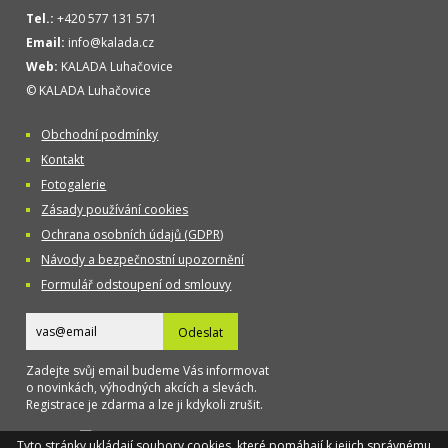
Tel.:
+420 577 131 571
Email:
info@kalada.cz
Web:
KALADA Luhačovice
© KALADA Luhačovice
Obchodní podmínky
Kontakt
Fotogalerie
Zásady používání cookies
Ochrana osobních údajů (GDPR)
Návody a bezpečnostní upozornění
Formulář odstoupení od smlouvy
Odeslat
Zadejte svůj email budeme Vás informovat
o novinkách, výhodných akcích a slevách.
Registrace je zdarma a lze ji kdykoli zrušit.
Designed
Tyto stránky ukládají soubory cookies, které pomáhají k jejich správnému