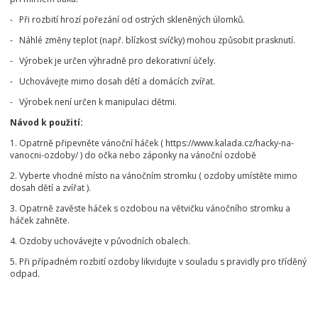
- Při rozbití hrozí pořezání od ostrých skleněných úlomků.
- Náhlé změny teplot (např. blízkost svíčky) mohou způsobit prasknutí.
- Výrobek je určen výhradně pro dekorativní účely.
- Uchovávejte mimo dosah dětí a domácích zvířat.
- Výrobek není určen k manipulaci dětmi.
Návod k použití:
1. Opatrně připevněte vánoční háček ( https://www.kalada.cz/hacky-na-
vanocni-ozdoby/ ) do očka nebo záponky na vánoční ozdobě
2. Vyberte vhodné místo na vánočním stromku ( ozdoby umístěte mimo
dosah dětí a zvířat ).
3. Opatrně zavěste háček s ozdobou na větvičku vánočního stromku a
háček zahněte.
4. Ozdoby uchovávejte v původních obalech.
5. Při případném rozbití ozdoby likvidujte v souladu s pravidly pro tříděný
odpad.