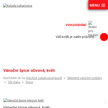
MENU
Váš košík je zatím prázdný...
Vánoční špice olivová, květ
Nacházíte se na:
KALADA Luhačovice(úvod)
»
Skleněné vánoční ozdoby
»
Dle tvaru
»
Špice
Vánoční špice olivová, květ