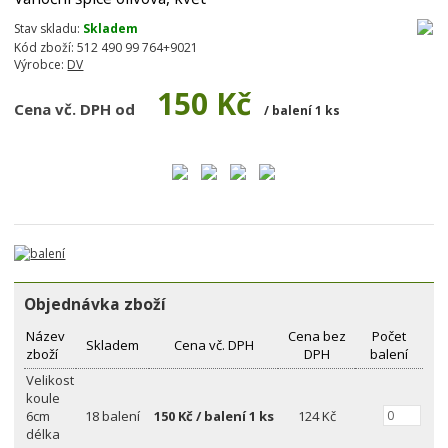
Stav skladu:
Skladem
Kód zboží:
512 490 99 764+9021
Výrobce:
DV
150 Kč
Cena vč. DPH od
/ balení 1 ks
Objednávka zboží
Název
Cena bez
Počet
Skladem
Cena vč. DPH
zboží
DPH
balení
Velikost
koule
6cm
18 balení
150
Kč / balení 1 ks
124 Kč
délka