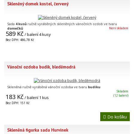
Skleněný domek kostel, červený
Sada
4 kusů
ručně vyráběných skleněných vánočních ozdob ve tvaru
domečků
Není skladem
589 Kč
/ balení 4 kusy
Bez DPH: 486,78 Kč
Vánoční ozdoba budík, bleděmodrá
Skleněná ručně vyráběná vánoční ozdoba ve tvaru
budíku
Skladem
183 Kč
(12 balení)
/ balení 1 kus
Bez DPH: 151 Kč
Do košíku
Skleněná figurka sada Hurvínek