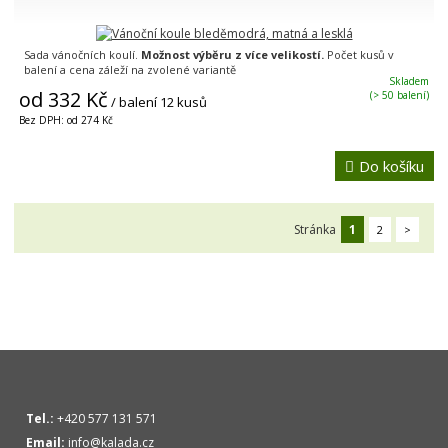
Sada vánočních koulí.
Možnost výběru z více velikostí.
Počet kusů v
balení a cena záleží na zvolené variantě
Skladem
od 332 Kč
(> 50 balení)
/ balení 12 kusů
Bez DPH: od 274 Kč
Do košíku
Stránka
1
2
>
Tel.:
+420 577 131 571
Email:
info@kalada.cz