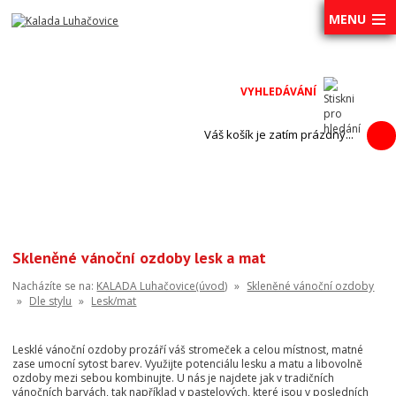
MENU
Váš košík je zatím prázdný...
Skleněné vánoční ozdoby lesk a mat
Nacházíte se na:
KALADA Luhačovice(úvod)
»
Skleněné vánoční ozdoby
»
Dle stylu
»
Lesk/mat
Lesklé vánoční ozdoby prozáří váš stromeček a celou místnost, matné
zase umocní sytost barev. Využijte potenciálu lesku a matu a libovolně
ozdoby mezi sebou kombinujte. U nás je najdete jak v tradičních
vánočních barvách, tak například v pastelových, které jsou v posledních