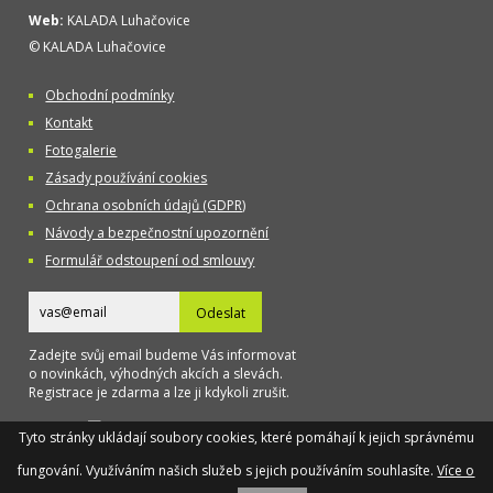
Web:
KALADA Luhačovice
© KALADA Luhačovice
Obchodní podmínky
Kontakt
Fotogalerie
Zásady používání cookies
Ochrana osobních údajů (GDPR)
Návody a bezpečnostní upozornění
Formulář odstoupení od smlouvy
Odeslat
Zadejte svůj email budeme Vás informovat
o novinkách, výhodných akcích a slevách.
Registrace je zdarma a lze ji kdykoli zrušit.
Designed
Tyto stránky ukládají soubory cookies, které pomáhají k jejich správnému
by TAOX
fungování. Využíváním našich služeb s jejich používáním souhlasíte.
Více o