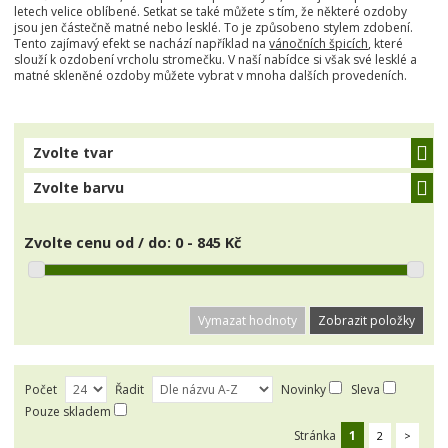
letech velice oblíbené. Setkat se také můžete s tím, že některé ozdoby
jsou jen částečně matné nebo lesklé. To je způsobeno stylem zdobení.
Tento zajímavý efekt se nachází například na
vánočních špicích
, které
slouží k ozdobení vrcholu stromečku. V naší nabídce si však své lesklé a
matné skleněné ozdoby můžete vybrat v mnoha dalších provedeních.
Zvolte tvar
Zvolte barvu
Zvolte cenu od / do:
0 - 845 Kč
Vymazat hodnoty
Počet
Řadit
Novinky
Sleva
Pouze skladem
Stránka
1
2
>