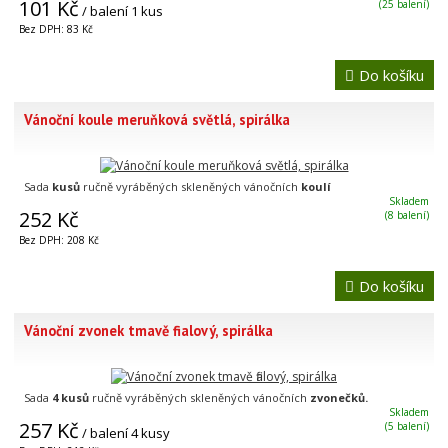
101 Kč
(25 balení)
/ balení 1 kus
Bez DPH: 83 Kč
Do košíku
Vánoční koule meruňková světlá, spirálka
Sada
kusů
ručně vyráběných skleněných vánočních
koulí
Skladem
252 Kč
(8 balení)
Bez DPH: 208 Kč
Do košíku
Vánoční zvonek tmavě fialový, spirálka
Sada
4 kusů
ručně vyráběných skleněných vánočních
zvonečků.
Skladem
257 Kč
(5 balení)
/ balení 4 kusy