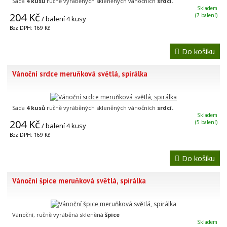
Sada
4 kusů
ručně vyráběných skleněných vánočních
srdcí.
Skladem
204 Kč
(7 balení)
/ balení 4 kusy
Bez DPH: 169 Kč
Do košíku
Vánoční srdce meruňková světlá, spirálka
Sada
4 kusů
ručně vyráběných skleněných vánočních
srdcí.
Skladem
204 Kč
(5 balení)
/ balení 4 kusy
Bez DPH: 169 Kč
Do košíku
Vánoční špice meruňková světlá, spirálka
Vánoční, ručně vyráběná skleněná
špice
Skladem